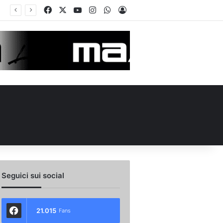
Facebook
X
You Tube
Instagram
WhatsApp
Accedi
Seguici sui social
21.015
Fans