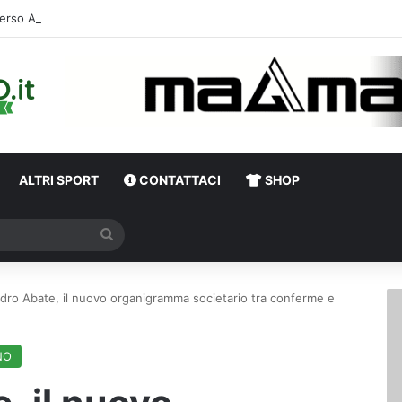
erso Avellino-Torino, il focus sulla formazione granata
ALTRI SPORT
CONTATTACI
SHOP
Cerca
dro Abate, il nuovo organigramma societario tra conferme e
NO