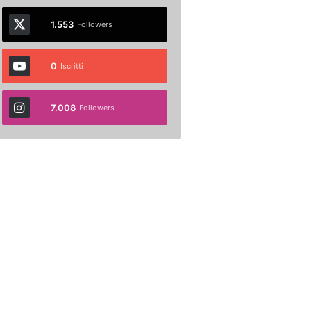
1.553
Followers
0
Iscritti
7.008
Followers