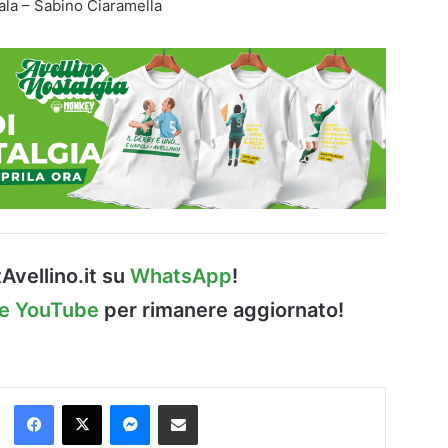
la – Sabino Ciaramella
Avellino.it su
WhatsApp
!
le YouTube
per rimanere aggiornato!
Facebook
X
Messenger
Condividi via Email