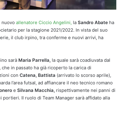
il nuovo
allenatore Ciccio Angelini,
la
Sandro Abate
ha
ietario per la stagione 2021/2022. In vista del suo
e, il club irpino, tra conferme e nuovi arrivi, ha
pino sarà
Maria Parrella,
la quale sarà coadiuvata dal
,
che in passato ha già ricoperto la carica di
zioni con
Catena, Battista
(arrivato lo scorso aprile),
rda l’area futsal, ad affiancare il neo tecnico romano
onero
e
Silvana Macchia,
rispettivamente nei panni di
 portieri. Il ruolo di Team Manager sarà affidato alla