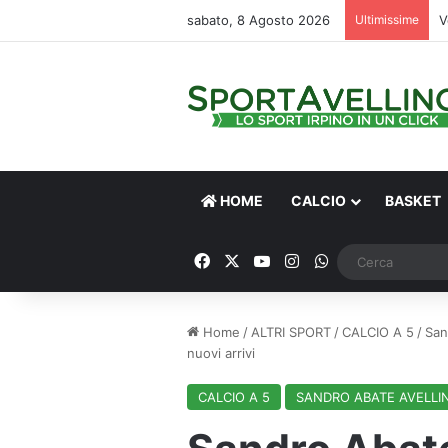
sabato, 8 Agosto 2026
Ultimissime
V
HOME
CALCIO
BASKET
Facebook
X
You Tube
Instagram
WhatsApp
Home
/
ALTRI SPORT
/
CALCIO A 5
/
San
nuovi arrivi
CALCIO A 5
SANDRO ABATE AVELLI