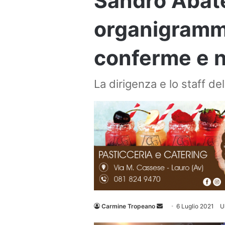
Sandro Abate
organigramma
conferme e n
La dirigenza e lo staff de
Invia
Carmine Tropeano
6 Luglio 2021
U
un'email