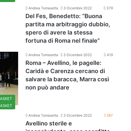
Andrea Tomasetta
3 Dicembre 2022
379
Del Fes, Benedetto: “Buona
partita ma arbitraggio dubbio,
spero di avere la stessa
fortuna di Roma nel finale”
Andrea Tomasetta
3 Dicembre 2022
419
Roma – Avellino, le pagelle:
Caridà e Carenza cercano di
salvare la baracca, Marra così
non può andare
BASKET
BASKET
Andrea Tomasetta
3 Dicembre 2022
587
Avellino sterile e