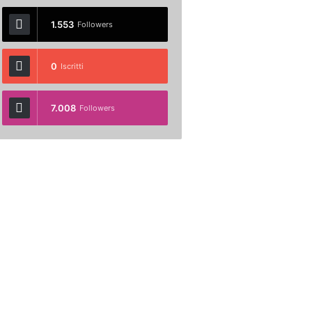
1.553
Followers
0
Iscritti
7.008
Followers