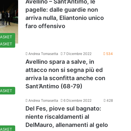
Avellino – Sant’Antimo, le
pagelle: dalle guardie non
arriva nulla, Eliantonio unico
faro offensivo
BASKET
BASKET
Andrea Tomasetta
7 Dicembre 2022
534
Avellino spara a salve, in
attacco non si segna più ed
arriva la sconfitta anche con
Sant’Antimo (68-79)
BASKET
Andrea Tomasetta
6 Dicembre 2022
428
Del Fes, piove sul bagnato:
niente riscaldamenti al
DelMauro, allenamenti al gelo
BASKET