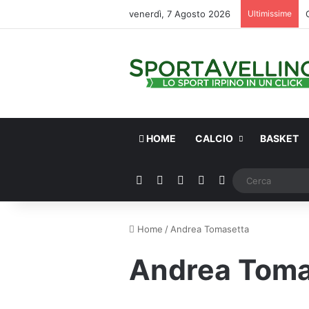
venerdì, 7 Agosto 2026
Ultimissime
HOME
CALCIO
BASKET
Facebook
X
You Tube
Instagram
WhatsApp
Home
/
Andrea Tomasetta
Andrea Toma