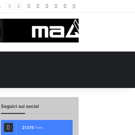
Facebook
X
You Tube
Instagram
WhatsApp
Accedi
Seguici sui social
21.015
Fans