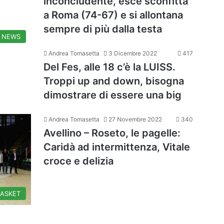
inconcludente, esce sconfitta
a Roma (74-67) e si allontana
sempre di più dalla testa
NEWS
Andrea Tomasetta
3 Dicembre 2022
417
Del Fes, alle 18 c’è la LUISS.
Troppi up and down, bisogna
dimostrare di essere una big
Andrea Tomasetta
27 Novembre 2022
340
Avellino – Roseto, le pagelle:
Caridà ad intermittenza, Vitale
croce e delizia
BASKET