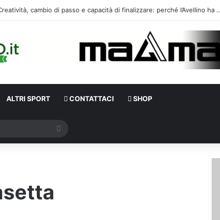
Calciomercato, Di Nardo piace al Pafos: c’è un intreccio con l’Avellino
ALTRI SPORT
CONTATTACI
SHOP
Cerca
setta