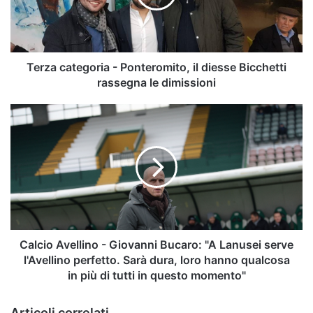
diesse
Bicchetti
rassegna
le
dimissioni
Terza categoria - Ponteromito, il diesse Bicchetti
rassegna le dimissioni
Calcio
Avellino
-
Giovanni
Bucaro:
"A
Lanusei
serve
l'Avellino
perfetto.
Calcio Avellino - Giovanni Bucaro: "A Lanusei serve
Sarà
l'Avellino perfetto. Sarà dura, loro hanno qualcosa
dura,
in più di tutti in questo momento"
loro
hanno
Articoli correlati