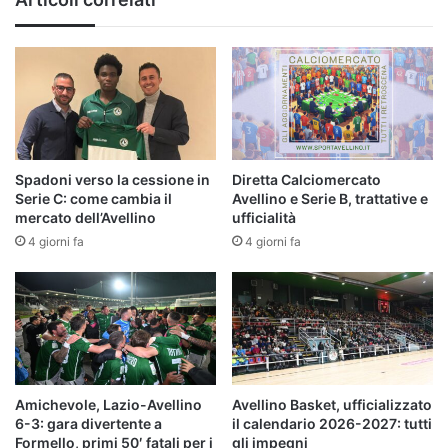
qualcosa
in
più
di
tutti
in
questo
momento"
Spadoni verso la cessione in
Diretta Calciomercato
Serie C: come cambia il
Avellino e Serie B, trattative e
mercato dell’Avellino
ufficialità
4 giorni fa
4 giorni fa
Amichevole, Lazio-Avellino
Avellino Basket, ufficializzato
6-3: gara divertente a
il calendario 2026-2027: tutti
Formello, primi 50′ fatali per i
gli impegni