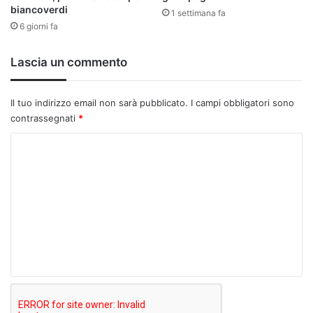
biancoverdi
1 settimana fa
6 giorni fa
Lascia un commento
Il tuo indirizzo email non sarà pubblicato.
I campi obbligatori sono
contrassegnati
*
C
o
m
m
e
n
t
o
*