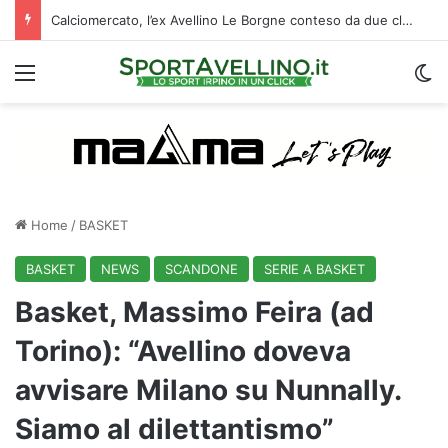
Calciomercato, l’ex Avellino Le Borgne conteso da due club cadetti: la situazione
Menu
C
Home
/
BASKET
BASKET
NEWS
SCANDONE
SERIE A BASKET
Basket, Massimo Feira (ad
Torino): “Avellino doveva
avvisare Milano su Nunnally.
Siamo al dilettantismo”