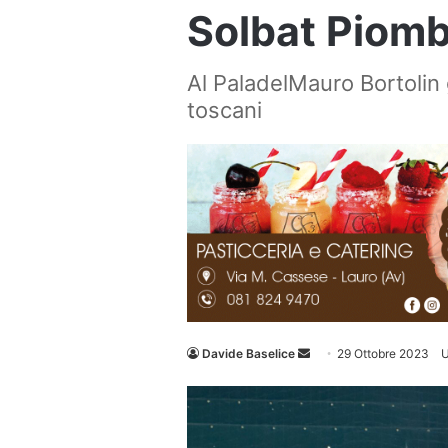
Solbat Piomb
Al PaladelMauro Bortolin g
toscani
Invia
Davide Baselice
29 Ottobre 2023
U
un'email