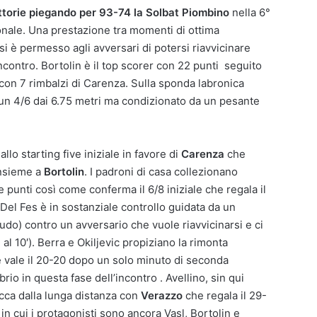
vittorie piegando per 93-74 la Solbat Piombino
nella 6°
onale. Una prestazione tra momenti di ottima
 si è permesso agli avversari di potersi riavvicinare
ncontro. Bortolin è il top scorer con 22 punti seguito
10 con 7 rimbalzi di Carenza. Sulla sponda labronica
di un 4/6 dai 6.75 metri ma condizionato da un pesante
allo starting five iniziale in favore di
Carenza
che
insieme a
Bortolin
. I padroni di casa collezionano
ue punti così come conferma il 6/8 iniziale che regala il
 Del Fes è in sostanziale controllo guidata da un
itudo) contro un avversario che vuole riavvicinarsi e ci
 al 10′). Berra e Okiljevic propiziano la rimonta
e vale il 20-20 dopo un solo minuto di seconda
rio in questa fase dell’incontro . Avellino, sin qui
blocca dalla lunga distanza con
Verazzo
che regala il 29-
 in cui i protagonisti sono ancora Vasl, Bortolin e