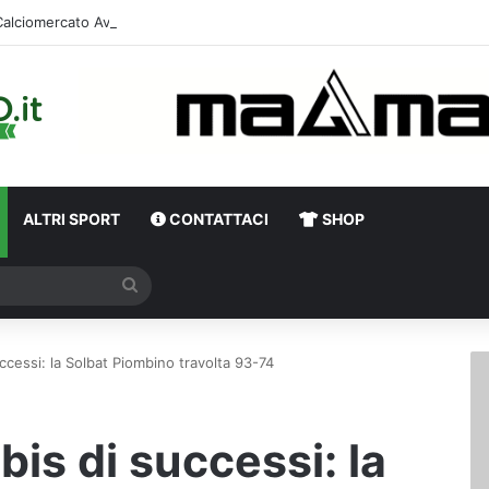
Calciomercato Avellino, ufficiale la cessione di Canc
ALTRI SPORT
CONTATTACI
SHOP
Cerca
uccessi: la Solbat Piombino travolta 93-74
bis di successi: la