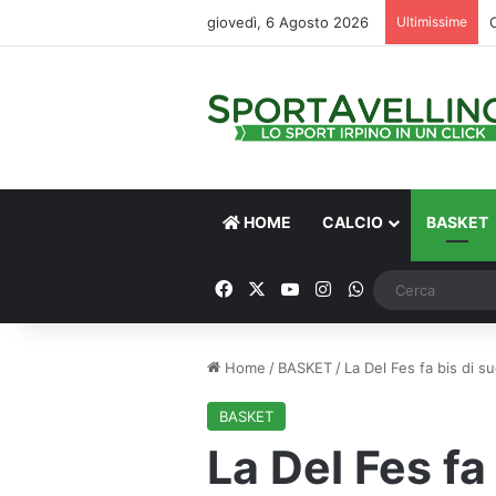
giovedì, 6 Agosto 2026
Ultimissime
HOME
CALCIO
BASKET
Facebook
X
You Tube
Instagram
WhatsApp
Home
/
BASKET
/
La Del Fes fa bis di s
BASKET
La Del Fes fa 