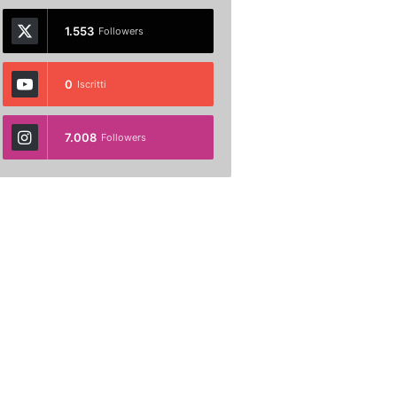
1.553
Followers
0
Iscritti
7.008
Followers