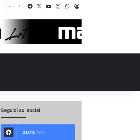
Facebook
X
You Tube
Instagram
WhatsApp
Accedi
ellieri allo Spezia: i dettagli
Seguici sui social
21.015
Fans