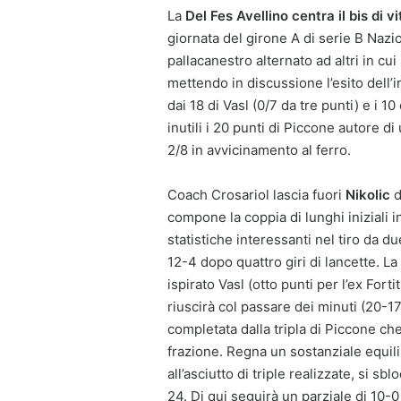
La
Del Fes Avellino centra il bis di 
giornata del girone A di serie B Nazi
pallacanestro alternato ad altri in cui
mettendo in discussione l’esito dell’i
dai 18 di Vasl (0/7 da tre punti) e i 
inutili i 20 punti di Piccone autore 
2/8 in avvicinamento al ferro.
Coach Crosariol lascia fuori
Nikolic
d
compone la coppia di lunghi iniziali 
statistiche interessanti nel tiro da d
12-4 dopo quattro giri di lancette. La
ispirato Vasl (otto punti per l’ex Fort
riuscirà col passare dei minuti (20-17
completata dalla tripla di Piccone ch
frazione. Regna un sostanziale equilib
all’asciutto di triple realizzate, si s
24. Di qui seguirà un parziale di 10-0