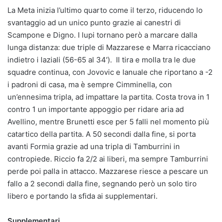
La Meta inizia l’ultimo quarto come il terzo, riducendo lo
svantaggio ad un unico punto grazie ai canestri di
Scampone e Digno. I lupi tornano però a marcare dalla
lunga distanza: due triple di Mazzarese e Marra ricacciano
indietro i laziali (56-65 al 34′). Il tira e molla tra le due
squadre continua, con Jovovic e Ianuale che riportano a -2
i padroni di casa, ma è sempre Cimminella, con
un’ennesima tripla, ad impattare la partita. Costa trova in 1
contro 1 un importante appoggio per ridare aria ad
Avellino, mentre Brunetti esce per 5 falli nel momento più
catartico della partita. A 50 secondi dalla fine, si porta
avanti Formia grazie ad una tripla di Tamburrini in
contropiede. Riccio fa 2/2 ai liberi, ma sempre Tamburrini
perde poi palla in attacco. Mazzarese riesce a pescare un
fallo a 2 secondi dalla fine, segnando però un solo tiro
libero e portando la sfida ai supplementari.
Supplementari