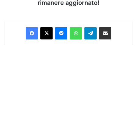
rimanere aggiornato!
Facebook
X
Messenger
WhatsApp
Telegram
Condividi via Email