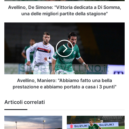
una
delle
Avellino, De Simone: "Vittoria dedicata a Di Somma,
migliori
una delle migliori partite della stagione"
partite
della
Avellino,
stagione"
Maniero:
"Abbiamo
fatto
una
bella
prestazione
e
abbiamo
portato
Avellino, Maniero: "Abbiamo fatto una bella
a
prestazione e abbiamo portato a casa i 3 punti"
casa
i
Articoli correlati
3
punti"