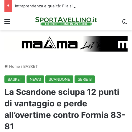
Intraprendenza e qualità: Fila si prende subito gli applausi del “Partenio-Lombardi”
Menu
C
Home
/
BASKET
BASKET
NEWS
SCANDONE
SERIE B
La Scandone sciupa 12 punti
di vantaggio e perde
all’overtime contro Formia 83-
81