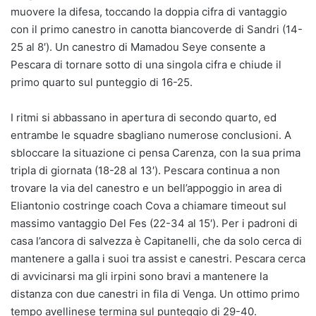
muovere la difesa, toccando la doppia cifra di vantaggio
con il primo canestro in canotta biancoverde di Sandri (14-
25 al 8′). Un canestro di Mamadou Seye consente a
Pescara di tornare sotto di una singola cifra e chiude il
primo quarto sul punteggio di 16-25.
I ritmi si abbassano in apertura di secondo quarto, ed
entrambe le squadre sbagliano numerose conclusioni. A
sbloccare la situazione ci pensa Carenza, con la sua prima
tripla di giornata (18-28 al 13′). Pescara continua a non
trovare la via del canestro e un bell’appoggio in area di
Eliantonio costringe coach Cova a chiamare timeout sul
massimo vantaggio Del Fes (22-34 al 15′). Per i padroni di
casa l’ancora di salvezza è Capitanelli, che da solo cerca di
mantenere a galla i suoi tra assist e canestri. Pescara cerca
di avvicinarsi ma gli irpini sono bravi a mantenere la
distanza con due canestri in fila di Venga. Un ottimo primo
tempo avellinese termina sul punteggio di 29-40.