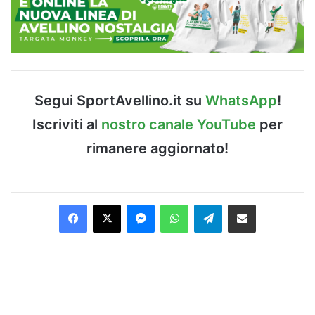
Segui SportAvellino.it su
WhatsApp
!
Iscriviti al
nostro canale YouTube
per
rimanere aggiornato!
Facebook
X
Messenger
WhatsApp
Telegram
Condividi via Email