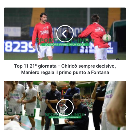
Top
11
21°
giornata
–
Chiricò
sempre
decisivo,
Maniero
regala
Top 11 21° giornata – Chiricò sempre decisivo,
il
Maniero regala il primo punto a Fontana
primo
punto
Pescara
a
-
Fontana
Avellino,
le
pagelle:
buon
debutto
di