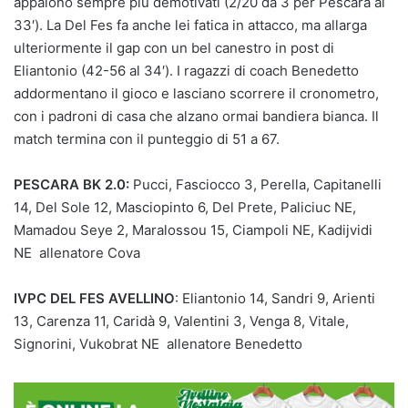
appaiono sempre più demotivati (2/20 da 3 per Pescara al
33′). La Del Fes fa anche lei fatica in attacco, ma allarga
ulteriormente il gap con un bel canestro in post di
Eliantonio (42-56 al 34′). I ragazzi di coach Benedetto
addormentano il gioco e lasciano scorrere il cronometro,
con i padroni di casa che alzano ormai bandiera bianca. Il
match termina con il punteggio di 51 a 67.
PESCARA BK 2.0:
Pucci, Fasciocco 3, Perella, Capitanelli
14, Del Sole 12, Masciopinto 6, Del Prete, Paliciuc NE,
Mamadou Seye 2, Maralossou 15, Ciampoli NE, Kadijvidi
NE allenatore Cova
IVPC DEL FES AVELLINO
: Eliantonio 14, Sandri 9, Arienti
13, Carenza 11, Caridà 9, Valentini 3, Venga 8, Vitale,
Signorini, Vukobrat NE allenatore Benedetto