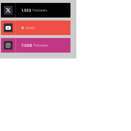
1.553
Followers
0
Iscritti
7.008
Followers