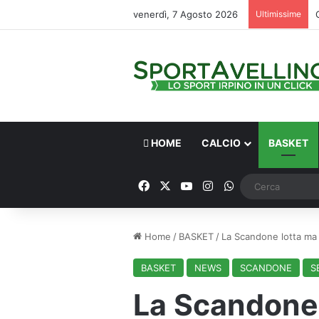
venerdì, 7 Agosto 2026
Ultimissime
HOME
CALCIO
BASKET
Facebook
X
You Tube
Instagram
WhatsApp
Home
/
BASKET
/
La Scandone lotta ma 
BASKET
NEWS
SCANDONE
S
La Scandone 