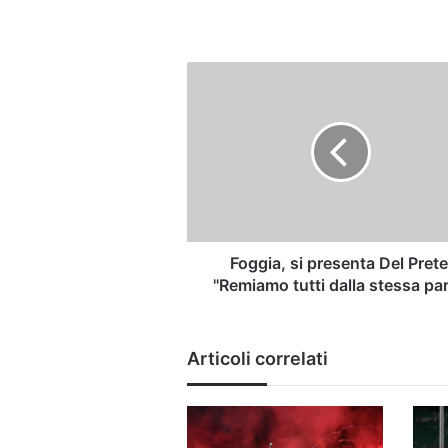
Foggia,
si
presenta
Del
Prete:
"Remiamo
tutti
dalla
stessa
parte"
Foggia, si presenta Del Prete
"Remiamo tutti dalla stessa par
Articoli correlati