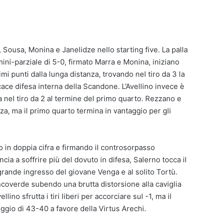
 Sousa, Monina e Janelidze nello starting five. La palla
mini-parziale di 5-0, firmato Marra e Monina, iniziano
imi punti dalla lunga distanza, trovando nel tiro da 3 la
cace difesa interna della Scandone. L’Avellino invece è
ra nel tiro da 2 al termine del primo quarto. Rezzano e
a, ma il primo quarto termina in vantaggio per gli
 in doppia cifra e firmando il controsorpasso
ncia a soffrire più del dovuto in difesa, Salerno tocca il
 grande ingresso del giovane Venga e al solito Tortù.
ncoverde subendo una brutta distorsione alla caviglia
ino sfrutta i tiri liberi per accorciare sul -1, ma il
ggio di 43-40 a favore della Virtus Arechi.