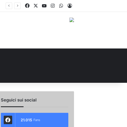
Facebook
X
You Tube
Instagram
WhatsApp
Accedi
 l’ex Avellino Le Borgne conteso da due club cadetti: la situazione
Seguici sui social
21.015
Fans