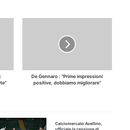
De
Gennaro
:
"Prime
impressioni
positive,
dobbiamo
migliorare"
:
De Gennaro : "Prime impressioni
te"
positive, dobbiamo migliorare"
Calciomercato Avellino,
ufficiale la cessione di