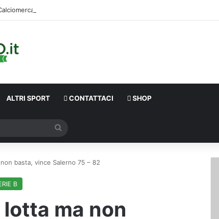
Calciomercato,
ALTRI SPORT
CONTATTACI
SHOP
Cerca
non basta, vince Salerno 75 – 82
ERIE B
lotta ma non