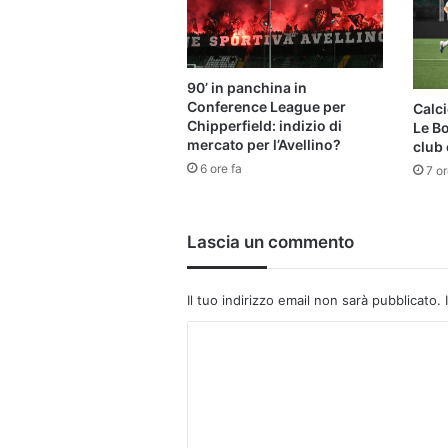
90’ in panchina in
Conference League per
Calci
Chipperfield: indizio di
Le B
mercato per l’Avellino?
club 
6 ore fa
7 or
Lascia un commento
Il tuo indirizzo email non sarà pubblicato.
C
o
m
m