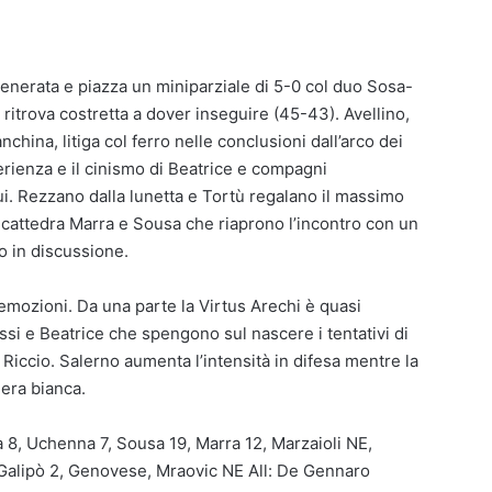
generata e piazza un miniparziale di 5-0 col duo Sosa-
ritrova costretta a dover inseguire (45-43). Avellino,
china, litiga col ferro nelle conclusioni dall’arco dei
erienza e il cinismo di Beatrice e compagni
rui. Rezzano dalla lunetta e Tortù regalano il massimo
n cattedra Marra e Sousa che riaprono l’incontro con un
o in discussione.
 emozioni. Da una parte la Virtus Arechi è quasi
ossi e Beatrice che spengono sul nascere i tentativi di
 Riccio. Salerno aumenta l’intensità in difesa mentre la
era bianca.
 8, Uchenna 7, Sousa 19, Marra 12, Marzaioli NE,
 Galipò 2, Genovese, Mraovic NE All: De Gennaro