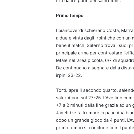
tiro da tre punti dei salernitani.
Primo tempo
I biancoverdi schierano Costa, Marra,
a due è vinta dagli irpini che con un 
bene il match. Salerno trova i suoi pr
principale arma per contrastare l’effi
letale nell’area piccola, 6/7 di squad
De continuano a segnare dalla distanz
irpini 23-22.
Tortù apre il secondo quarto, salendo
salernitano sul 27-25. L’Avellino comi
+7 a 2 minuti dalla fine grazie ad un
Janelidze fa tremare la panchina bia
dopo un grande gioco da 4 punti. L’Avell
primo tempo si conclude con il punte