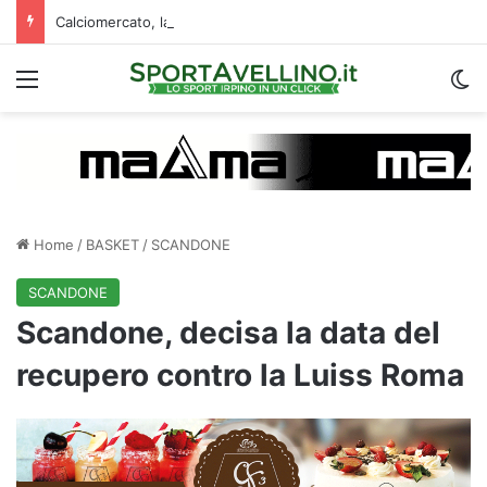
Calciomercato, la Juve Stabia supera il Vicenza per un ex Avellino: le ultime
Menu
C
Home
/
BASKET
/
SCANDONE
SCANDONE
Scandone, decisa la data del
recupero contro la Luiss Roma