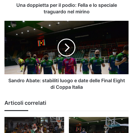
traguardo
Una doppietta per il podio: Fella e lo speciale
nel
traguardo nel mirino
mirino
Sandro
Abate:
stabiliti
luogo
e
date
delle
Final
Eight
di
Sandro Abate: stabiliti luogo e date delle Final Eight
Coppa
di Coppa Italia
Italia
Articoli correlati