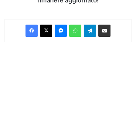
rimanere aggiornato!
Facebook
X
Messenger
WhatsApp
Telegram
Condividi via Email