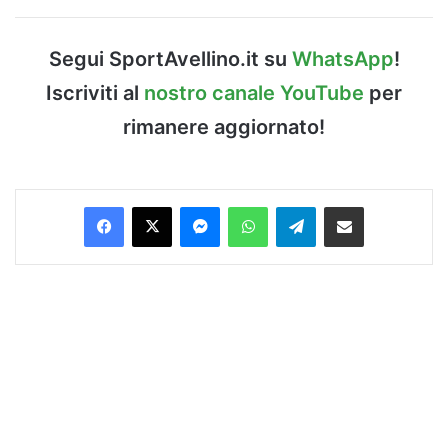
Segui SportAvellino.it su
WhatsApp
!
Iscriviti al
nostro canale YouTube
per
rimanere aggiornato!
Facebook
X
Messenger
WhatsApp
Telegram
Condividi via Email