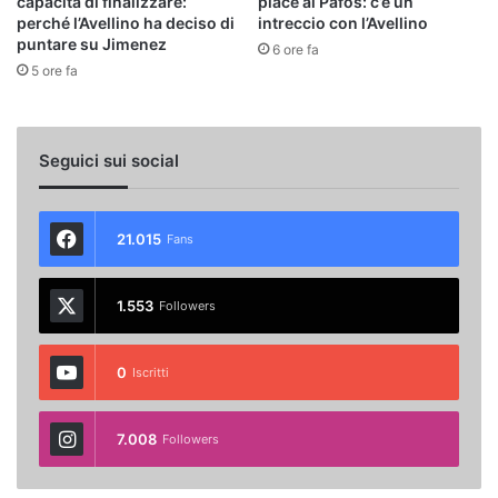
capacità di finalizzare:
piace al Pafos: c’è un
perché l’Avellino ha deciso di
intreccio con l’Avellino
puntare su Jimenez
6 ore fa
5 ore fa
Seguici sui social
21.015
Fans
1.553
Followers
0
Iscritti
7.008
Followers