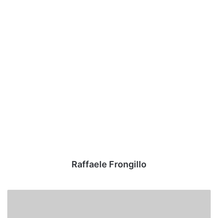
Raffaele Frongillo
Avellino-
Foggia,
Pazienza: