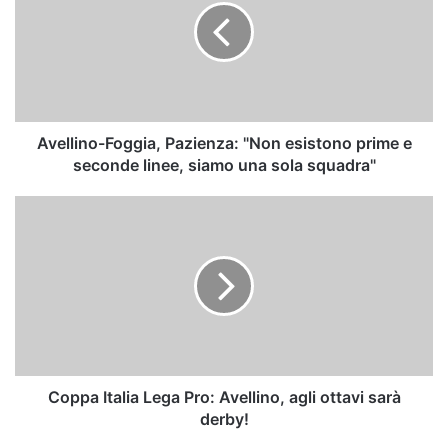
"Non
esistono
prime
e
seconde
linee,
siamo
Avellino-Foggia, Pazienza: "Non esistono prime e
una
seconde linee, siamo una sola squadra"
sola
squadra"
Coppa
Italia
Lega
Pro:
Avellino,
agli
ottavi
sarà
derby!
Coppa Italia Lega Pro: Avellino, agli ottavi sarà
derby!