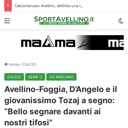
Calciomercato Avellino, definita una doppia cessione. E sullo sfondo…
Menu
C
Home
/
CALCIO
CALCIO
SERIE C
US AVELLINO
Avellino-Foggia, D’Angelo e il
giovanissimo Tozaj a segno:
“Bello segnare davanti ai
nostri tifosi”