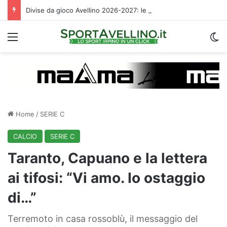
Divise da gioco Avellino 2026-2027: le descrizioni e i temi scelti da Magma
Menu
C
Home
/
SERIE C
CALCIO
SERIE C
Taranto, Capuano e la lettera
ai tifosi: “Vi amo. Io ostaggio
di…”
Terremoto in casa rossoblù, il messaggio del