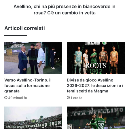
C’è
Avellino, chi ha più presenze in biancoverde in
un
rosa? C’è un cambio in vetta
cambio
in
Articoli correlati
vetta
Verso Avellino-Torino, il
Divise da gioco Avellino
focus sulla formazione
2026-2027: le descrizioni e i
granata
temi scelti da Magma
49 minuti fa
1 ora fa