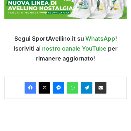
Segui SportAvellino.it su
WhatsApp
!
Iscriviti al
nostro canale YouTube
per
rimanere aggiornato!
Facebook
X
Messenger
WhatsApp
Telegram
Condividi via Email