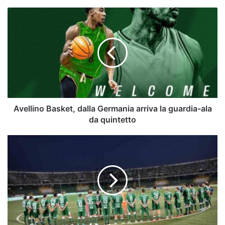
Avellino
Basket,
dalla
Germania
arriva
la
guardia-
ala
da
quintetto
Avellino Basket, dalla Germania arriva la guardia-ala
da quintetto
Avellino,
chi
ha
più
presenze
in
biancoverde
in
rosa?