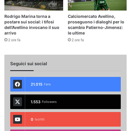
Rodrigo Marina torna a
Calciomercato Avellino,
postare sui social: i tifosi
proseguono i dialoghi per lo
dell’Avellino invocano il suo
scambio Patierno‑Jimenez:
arrivo
le ultime
2 ore fa
2 ore fa
Seguici sui social
21.015
Fans
1.553
Followers
0
Iscritti