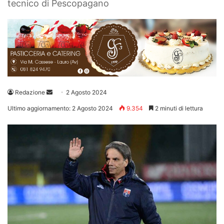
tecnico di Pescopagano
Invia
Redazione
2 Agosto 2024
un'email
Ultimo aggiornamento: 2 Agosto 2024
9.354
2 minuti di lettura