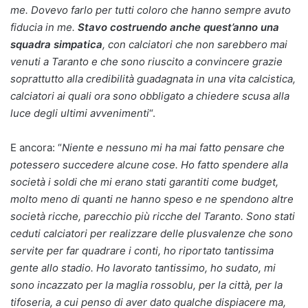
me. Dovevo farlo per tutti coloro che hanno sempre avuto
fiducia in me.
Stavo costruendo anche quest’anno una
squadra simpatica
, con calciatori che non sarebbero mai
venuti a Taranto e che sono riuscito a convincere grazie
soprattutto alla credibilità guadagnata in una vita calcistica,
calciatori ai quali ora sono obbligato a chiedere scusa alla
luce degli ultimi avvenimenti
“.
E ancora: “
Niente e nessuno mi ha mai fatto pensare che
potessero succedere alcune cose. Ho fatto spendere alla
società i soldi che mi erano stati garantiti come budget,
molto meno di quanti ne hanno speso e ne spendono altre
società ricche, parecchio più ricche del Taranto. Sono stati
ceduti calciatori per realizzare delle plusvalenze che sono
servite per far quadrare i conti, ho riportato tantissima
gente allo stadio. Ho lavorato tantissimo, ho sudato, mi
sono incazzato per la maglia rossoblu, per la città, per la
tifoseria, a cui penso di aver dato qualche dispiacere ma,