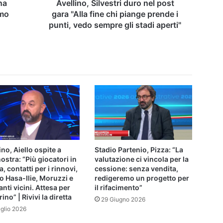
piange
na
Avellino, Silvestri duro nel post
prende
amo
gara "Alla fine chi piange prende i
i
punti, vedo sempre gli stadi aperti"
punti,
vedo
sempre
gli
stadi
aperti"
ino, Aiello ospite a
Stadio Partenio, Pizza: “La
ostra: “Più giocatori in
valutazione ci vincola per la
a, contatti per i rinnovi,
cessione: senza vendita,
o Hasa-Ilie, Moruzzi e
redigeremo un progetto per
anti vicini. Attesa per
il rifacimento”
ino” | Rivivi la diretta
29 Giugno 2026
uglio 2026