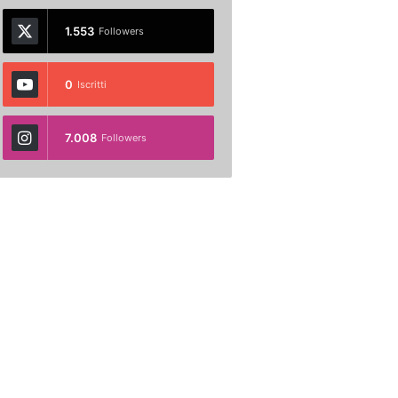
1.553
Followers
0
Iscritti
7.008
Followers