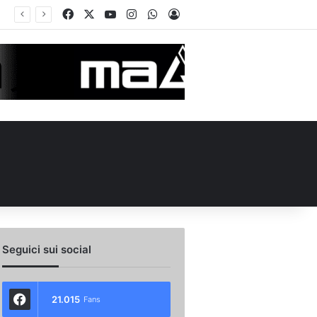
Facebook
X
You Tube
Instagram
WhatsApp
Accedi
ierno‑Jimenez: le ultime
Seguici sui social
21.015
Fans