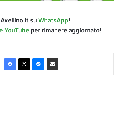
Avellino.it su
WhatsApp
!
le YouTube
per rimanere aggiornato!
Facebook
X
Messenger
Condividi via Email