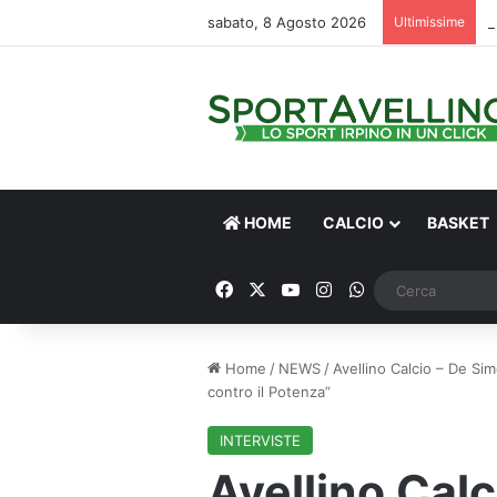
sabato, 8 Agosto 2026
Ultimissime
HOME
CALCIO
BASKET
Facebook
X
You Tube
Instagram
WhatsApp
Home
/
NEWS
/
Avellino Calcio – De Sim
contro il Potenza”
INTERVISTE
Avellino Cal