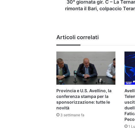
Bari,
30° giornata gir. C – La Terna
colpaccio
rimonta il Bari, colpaccio Ter
Teramo
Articoli correlati
Provincia e U.S. Avellino, la
Avell
conferenza stampa per la
Telen
sponsorizzazione: tutte le
uscit
novità
duell
Fatic
3 settimane fa
Pecor
1 L