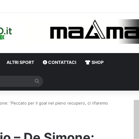
Calciomercato Avellino, proseguono i dialoghi per lo scambio Pat
ALTRI SPORT
CONTATTACI
SHOP
Cerca
one: “Peccato per il goal nel pieno recupero, ci rifaremo
cio – De Simone: