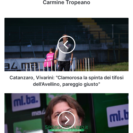
Carmine Tropeano
Catanzaro,
Vivarini:
"Clamorosa
la
spinta
dei
tifosi
dell'Avellino,
pareggio
giusto"
Catanzaro, Vivarini: "Clamorosa la spinta dei tifosi
dell'Avellino, pareggio giusto"
Avellino,
Rastelli:
"I
ragazzi
hanno
meritato