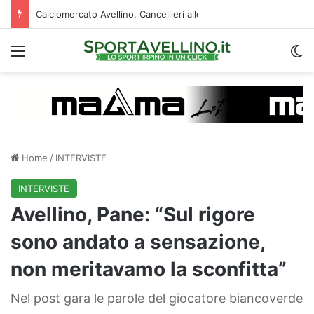
Calciomercato Avellino, Cancellieri alle firme con lo Spezia: i dettagli sul trasferimento
Menu
C
Home
/
INTERVISTE
INTERVISTE
Avellino, Pane: “Sul rigore
sono andato a sensazione,
non meritavamo la sconfitta”
Nel post gara le parole del giocatore biancoverde