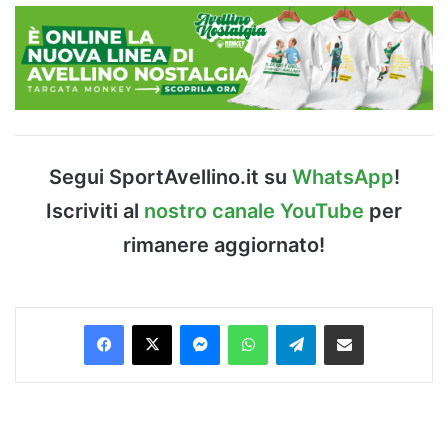
Segui SportAvellino.it su
WhatsApp
!
Iscriviti al
nostro canale YouTube
per
rimanere aggiornato!
Facebook
X
Messenger
WhatsApp
Telegram
Condividi via Email