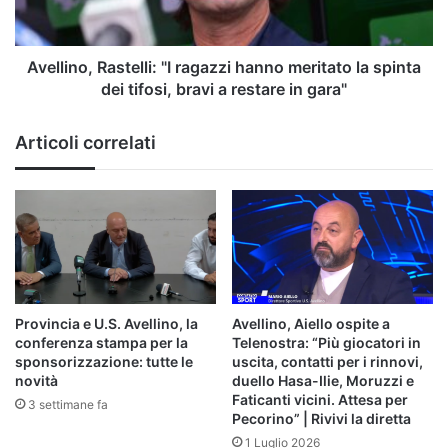
la
spinta
dei
tifosi,
Avellino, Rastelli: "I ragazzi hanno meritato la spinta
bravi
dei tifosi, bravi a restare in gara"
a
restare
Articoli correlati
in
gara"
Provincia e U.S. Avellino, la
Avellino, Aiello ospite a
conferenza stampa per la
Telenostra: “Più giocatori in
sponsorizzazione: tutte le
uscita, contatti per i rinnovi,
novità
duello Hasa-Ilie, Moruzzi e
Faticanti vicini. Attesa per
3 settimane fa
Pecorino” | Rivivi la diretta
1 Luglio 2026