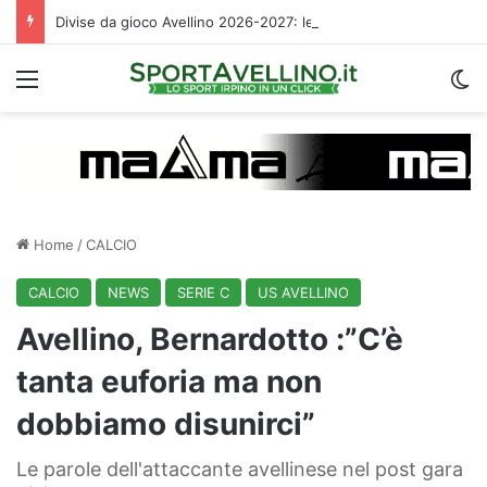
Divise da gioco Avellino 2026-2027: le descrizioni e i temi scelti da Magma
Menu
C
Home
/
CALCIO
CALCIO
NEWS
SERIE C
US AVELLINO
Avellino, Bernardotto :”C’è
tanta euforia ma non
dobbiamo disunirci”
Le parole dell'attaccante avellinese nel post gara