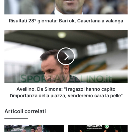
a
valanga
Risultati 28° giornata: Bari ok, Casertana a valanga
Avellino,
De
Simone:
"I
ragazzi
hanno
capito
l'importanza
della
piazza,
Avellino, De Simone: "I ragazzi hanno capito
venderemo
l'importanza della piazza, venderemo cara la pelle"
cara
la
Articoli correlati
pelle"