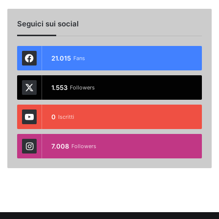
Seguici sui social
21.015
Fans
1.553
Followers
0
Iscritti
7.008
Followers