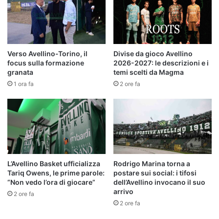
Verso Avellino-Torino, il
Divise da gioco Avellino
focus sulla formazione
2026-2027: le descrizioni e i
granata
temi scelti da Magma
1 ora fa
2 ore fa
L’Avellino Basket ufficializza
Rodrigo Marina torna a
Tariq Owens, le prime parole:
postare sui social: i tifosi
“Non vedo l’ora di giocare”
dell’Avellino invocano il suo
arrivo
2 ore fa
2 ore fa