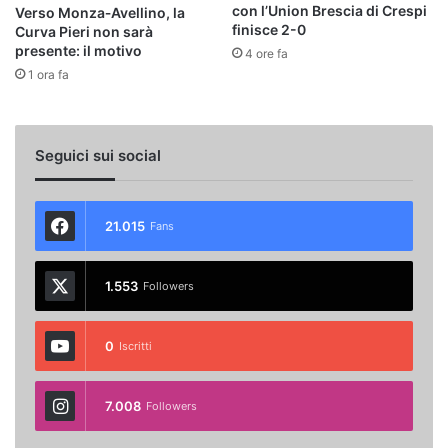
con l’Union Brescia di Crespi
Verso Monza‑Avellino, la
finisce 2-0
Curva Pieri non sarà
presente: il motivo
4 ore fa
1 ora fa
Seguici sui social
21.015
Fans
1.553
Followers
0
Iscritti
7.008
Followers