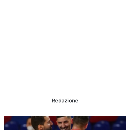
Redazione
Sandro
Abate,