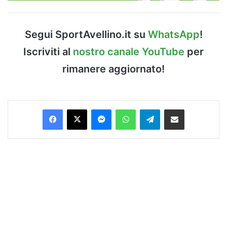
Segui SportAvellino.it su
WhatsApp
!
Iscriviti al
nostro canale YouTube
per
rimanere aggiornato!
Facebook
X
Messenger
WhatsApp
Telegram
Condividi via Email