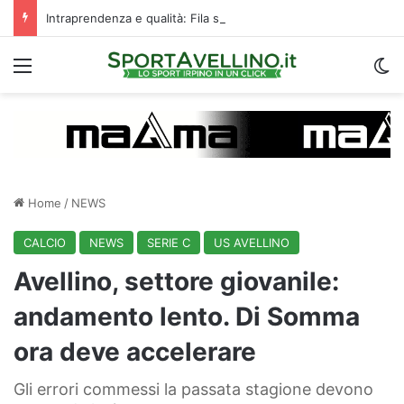
Intraprendenza e qualità: Fila si prende subito gli applausi del “Partenio-Lombardi”
Menu
C
Home
/
NEWS
CALCIO
NEWS
SERIE C
US AVELLINO
Avellino, settore giovanile:
andamento lento. Di Somma
ora deve accelerare
Gli errori commessi la passata stagione devono