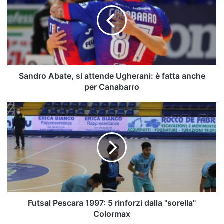
si
attende
Ugherani:
è
fatta
anche
per
Canabarro
Sandro Abate, si attende Ugherani: è fatta anche
per Canabarro
Futsal
Pescara
1997:
5
rinforzi
dalla
"sorella"
Colormax
Futsal Pescara 1997: 5 rinforzi dalla "sorella"
Colormax