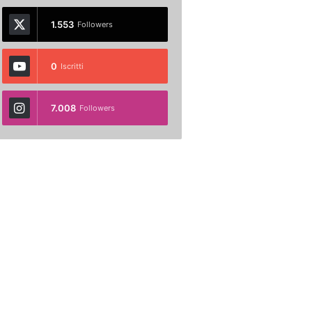
1.553
Followers
0
Iscritti
7.008
Followers