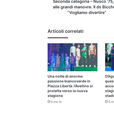
Il
Seconda categoria – Nusco ’75,
ds
alle grandi manovre. Il ds Bicche
Bicchetti:
“Vogliamo divertire”
“Vogliamo
divertire”
Articoli correlati
Una notte di enorme
D’Ago
passione biancoverde in
ques
Piazza Libertà: l’Avellino si
acco
proietta verso la nuova
stagi
stagione
stad
6 ore fa
6 or