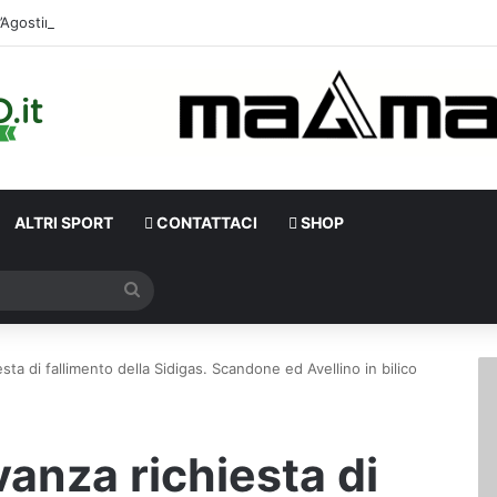
D’Agosti
ALTRI SPORT
CONTATTACI
SHOP
Cerca
sta di fallimento della Sidigas. Scandone ed Avellino in bilico
anza richiesta di