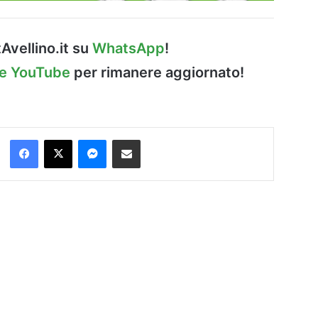
Avellino.it su
WhatsApp
!
le YouTube
per rimanere aggiornato!
Facebook
X
Messenger
Condividi via Email