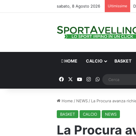
sabato, 8 Agosto 2026
Ultimissime
HOME
CALCIO
BASKET
Facebook
X
You Tube
Instagram
WhatsApp
Home
/
NEWS
/
La Procura avanza richie
BASKET
CALCIO
NEWS
La Procura av