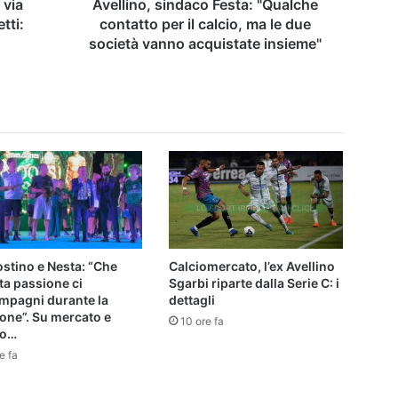
le
 via
Avellino, sindaco Festa: "Qualche
due
tti:
contatto per il calcio, ma le due
società
società vanno acquistate insieme"
vanno
acquistate
insieme"
stino e Nesta: “Che
Calciomercato, l’ex Avellino
ta passione ci
Sgarbi riparte dalla Serie C: i
mpagni durante la
dettagli
one”. Su mercato e
10 ore fa
io…
e fa