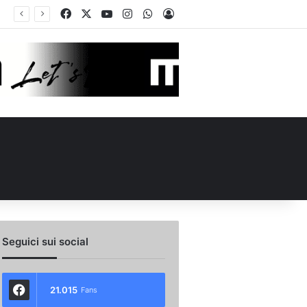
Facebook
X
You Tube
Instagram
WhatsApp
Accedi
no e Nesta: “Che questa passione ci accompagni durante la stagione”. Su mercato e stadio…
Seguici sui social
21.015
Fans