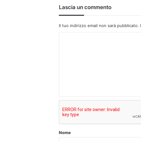
Lascia un commento
Il tuo indirizzo email non sarà pubblicato.
C
o
m
m
e
n
t
o
*
Nome