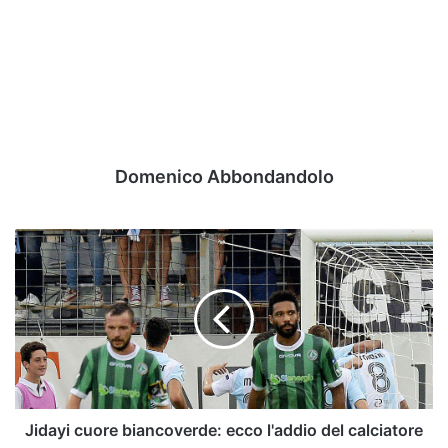
Domenico Abbondandolo
Jidayi
cuore
biancoverde:
ecco
l'addio
del
calciatore
Jidayi cuore biancoverde: ecco l'addio del calciatore