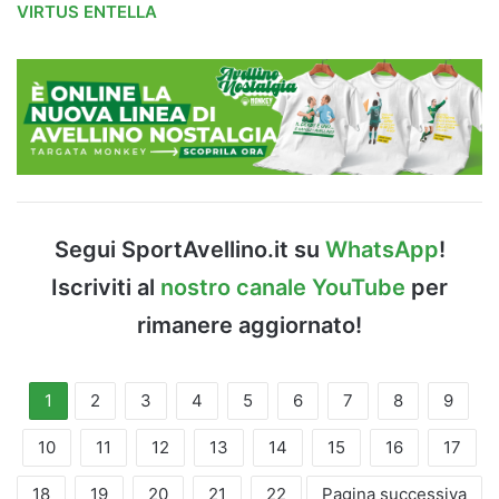
VIRTUS ENTELLA
Segui SportAvellino.it su
WhatsApp
!
Iscriviti al
nostro canale YouTube
per
rimanere aggiornato!
1
2
3
4
5
6
7
8
9
10
11
12
13
14
15
16
17
18
19
20
21
22
Pagina successiva