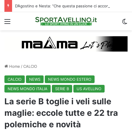
D’Agostino e Nesta: “Che questa passione ci accompagni durante la stagione”. Su mercato e stadio…
Menu
C
Home
/
CALCIO
CALCIO
NEWS
NEWS MONDO ESTERO
NEWS MONDO ITALIA
SERIE B
US AVELLINO
La serie B toglie i veli sulle
maglie: eccole tutte e 22 tra
polemiche e novità