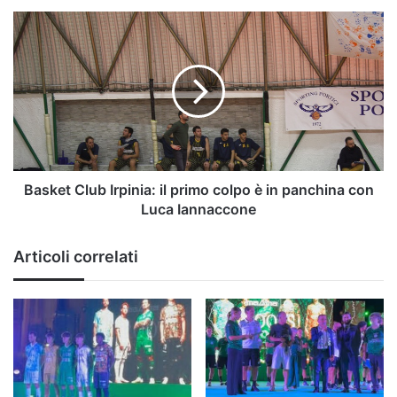
Basket
Club
Irpinia:
il
primo
colpo
è
in
panchina
con
Basket Club Irpinia: il primo colpo è in panchina con
Luca
Luca Iannaccone
Iannaccone
Articoli correlati