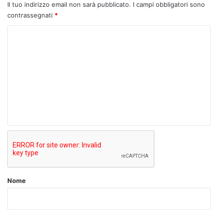
Il tuo indirizzo email non sarà pubblicato.
I campi obbligatori sono
contrassegnati
*
C
o
m
m
e
n
t
o
*
Nome