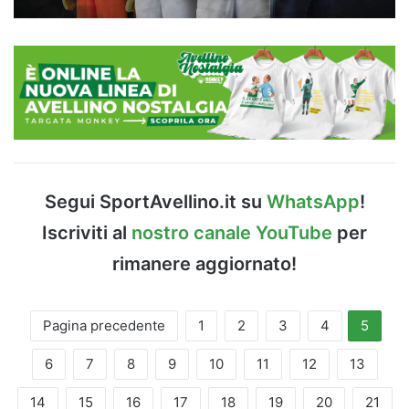
Segui SportAvellino.it su
WhatsApp
!
Iscriviti al
nostro canale YouTube
per
rimanere aggiornato!
Pagina precedente
1
2
3
4
5
6
7
8
9
10
11
12
13
14
15
16
17
18
19
20
21