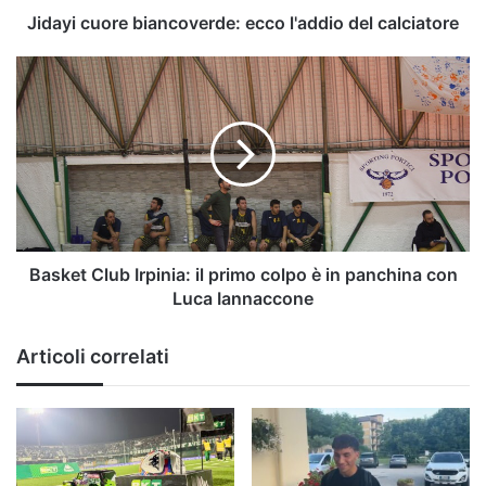
Jidayi cuore biancoverde: ecco l'addio del calciatore
Basket
Club
Irpinia:
il
primo
colpo
è
in
panchina
con
Basket Club Irpinia: il primo colpo è in panchina con
Luca
Luca Iannaccone
Iannaccone
Articoli correlati