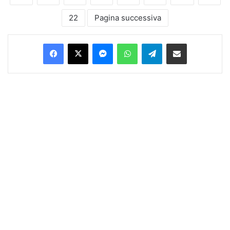
22
Pagina successiva
Facebook
X
Messenger
WhatsApp
Telegram
Condividi via Email