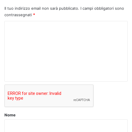
Il tuo indirizzo email non sarà pubblicato.
I campi obbligatori sono
contrassegnati
*
C
o
m
m
e
n
t
o
*
Nome