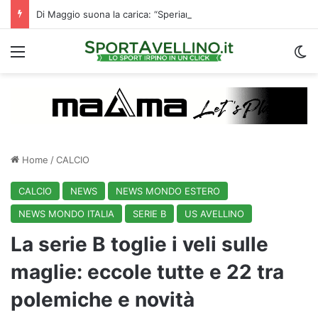
Di Maggio suona la carica: “Speriamo di fare un grande campionato. I tifosi? Sono un fattore”
Menu
C
Home
/
CALCIO
CALCIO
NEWS
NEWS MONDO ESTERO
NEWS MONDO ITALIA
SERIE B
US AVELLINO
La serie B toglie i veli sulle
maglie: eccole tutte e 22 tra
polemiche e novità