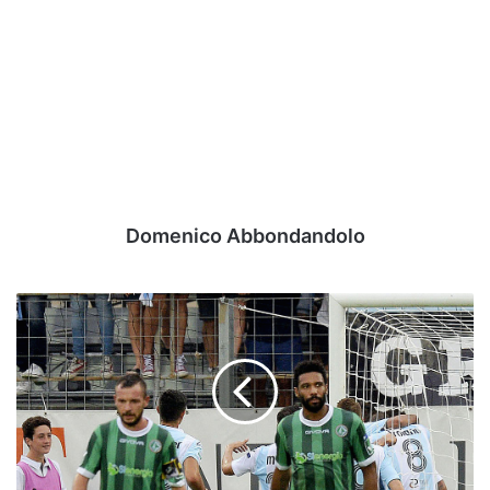
Domenico Abbondandolo
Jidayi
cuore
biancoverde:
ecco
l'addio
del
calciatore