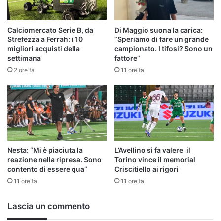
Calciomercato Serie B, da
Di Maggio suona la carica:
Strefezza a Ferrah: i 10
“Speriamo di fare un grande
migliori acquisti della
campionato. I tifosi? Sono un
settimana
fattore”
2 ore fa
11 ore fa
Nesta: “Mi è piaciuta la
L’Avellino si fa valere, il
reazione nella ripresa. Sono
Torino vince il memorial
contento di essere qua”
Criscitiello ai rigori
11 ore fa
11 ore fa
Lascia un commento