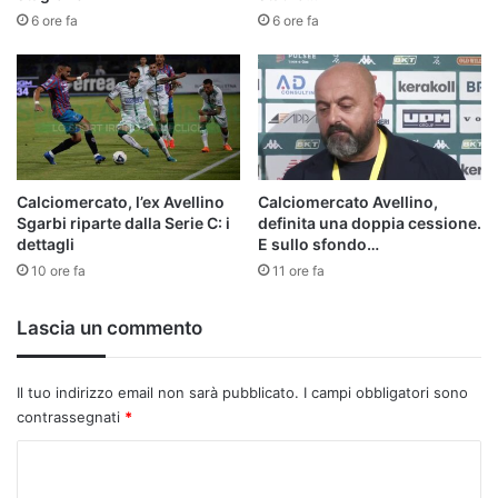
6 ore fa
6 ore fa
Calciomercato, l’ex Avellino
Calciomercato Avellino,
Sgarbi riparte dalla Serie C: i
definita una doppia cessione.
dettagli
E sullo sfondo…
10 ore fa
11 ore fa
Lascia un commento
Il tuo indirizzo email non sarà pubblicato.
I campi obbligatori sono
contrassegnati
*
C
o