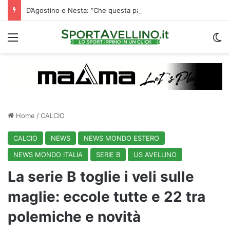
D’Agostino e Nesta: “Che questa passione ci accompagni durante la stagione”. Su mercato e stadio…
Menu
C
Home
/
CALCIO
CALCIO
NEWS
NEWS MONDO ESTERO
NEWS MONDO ITALIA
SERIE B
US AVELLINO
La serie B toglie i veli sulle
maglie: eccole tutte e 22 tra
polemiche e novità