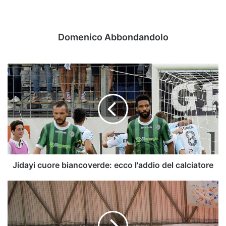
Domenico Abbondandolo
Jidayi
cuore
biancoverde:
ecco
l'addio
del
calciatore
Jidayi cuore biancoverde: ecco l'addio del calciatore
Basket
Club
Irpinia:
il