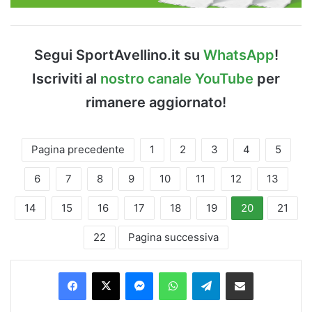
Segui SportAvellino.it su
WhatsApp
!
Iscriviti al
nostro canale YouTube
per
rimanere aggiornato!
Pagina precedente
1
2
3
4
5
6
7
8
9
10
11
12
13
14
15
16
17
18
19
20
21
22
Pagina successiva
Facebook
X
Messenger
WhatsApp
Telegram
Condividi via Email