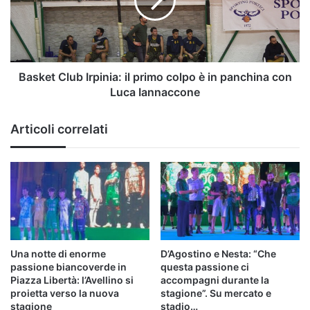
primo
colpo
è
in
panchina
con
Basket Club Irpinia: il primo colpo è in panchina con
Luca
Luca Iannaccone
Iannaccone
Articoli correlati
Una notte di enorme
D’Agostino e Nesta: “Che
passione biancoverde in
questa passione ci
Piazza Libertà: l’Avellino si
accompagni durante la
proietta verso la nuova
stagione”. Su mercato e
stagione
stadio…