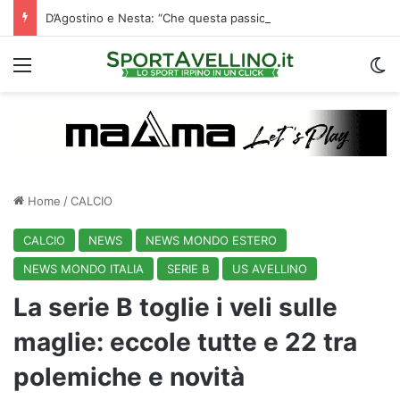
D’Agostino e Nesta: “Che questa passione ci accompagni durante la stagione”. Su mercato e stadio…
Menu
C
Home
/
CALCIO
CALCIO
NEWS
NEWS MONDO ESTERO
NEWS MONDO ITALIA
SERIE B
US AVELLINO
La serie B toglie i veli sulle
maglie: eccole tutte e 22 tra
polemiche e novità