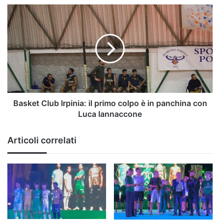
Basket
Club
Irpinia:
il
primo
colpo
è
in
panchina
con
Basket Club Irpinia: il primo colpo è in panchina con
Luca
Luca Iannaccone
Iannaccone
Articoli correlati