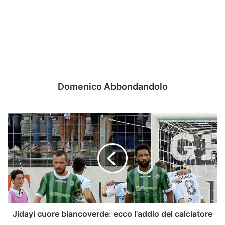
Domenico Abbondandolo
Jidayi
cuore
biancoverde:
ecco
l'addio
del
calciatore
Jidayi cuore biancoverde: ecco l'addio del calciatore