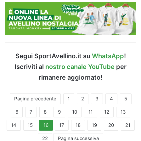
Segui SportAvellino.it su
WhatsApp
!
Iscriviti al
nostro canale YouTube
per
rimanere aggiornato!
Pagina precedente
1
2
3
4
5
6
7
8
9
10
11
12
13
14
15
16
17
18
19
20
21
22
Pagina successiva