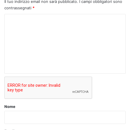
Il tuo indirizzo email non sarà pubblicato.
I campi obbligatori sono
contrassegnati
*
C
o
m
m
e
n
t
o
*
Nome