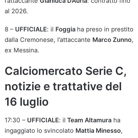
l’attaccante
Gianluca D’Auria
: contratto fino
al 2026.
8 –
UFFICIALE
: il
Foggia
ha preso in prestito
dalla Cremonese, l’attaccante
Marco Zunno
,
ex Messina.
Calciomercato Serie C,
notizie e trattative del
16 luglio
17:30 –
UFFICIALE
: il
Team Altamura
ha
ingaggiato lo svincolato
Mattia Minesso
,