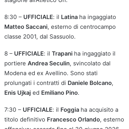
stagione all’Atletico Uri.
8:30 –
UFFICIALE
: il
Latina
ha ingaggiato
Matteo Saccani
, esterno di centrocampo
classe 2001, dal Sassuolo.
8 –
UFFICIALE
: il
Trapani
ha ingaggiato il
portiere
Andrea Seculin
, svincolato dal
Modena ed ex Avellino. Sono stati
prolungati i contratti di
Daniele Bolcano
,
Enis Ujkaj
ed
Emiliano Pino
.
7:30 –
UFFICIALE
: il
Foggia
ha acquisito a
titolo definitivo
Francesco Orlando
, esterno