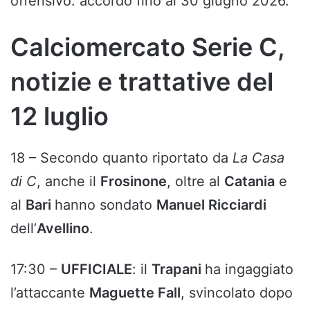
offensivo: accordo fino al 30 giugno 2026.
Calciomercato Serie C,
notizie e trattative del
12 luglio
18 – Secondo quanto riportato da
La Casa
di C
, anche il
Frosinone
, oltre al
Catania
e
al
Bari
hanno sondato
Manuel Ricciardi
dell’
Avellino
.
17:30 –
UFFICIALE
: il
Trapani
ha ingaggiato
l’attaccante
Maguette Fall
, svincolato dopo