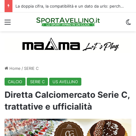
La doppia cifra, la compatibilità e un dato da urlo: perché l’Avellino ha rimesso Biasci al centro del villaggio
Menu
C
Home
/
SERIE C
CALCIO
SERIE C
US AVELLINO
Diretta Calciomercato Serie C,
trattative e ufficialità