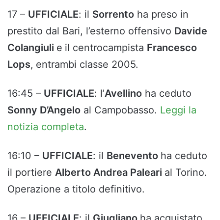
17 –
UFFICIALE
: il
Sorrento
ha preso in
prestito dal Bari, l’esterno offensivo
Davide
Colangiuli
e
il centrocampista
Francesco
Lops
,
entrambi classe 2005.
16:45 –
UFFICIALE
: l’
Avellino
ha ceduto
Sonny D’Angelo
al Campobasso.
Leggi la
notizia completa
.
16:10 –
UFFICIALE
: il
Benevento
ha ceduto
il portiere
Alberto Andrea Paleari
al Torino.
Operazione a titolo definitivo.
16 –
UFFICIALE
: il
Giugliano
ha acquistato