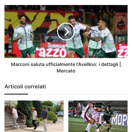
Marconi
saluta
ufficialmente
l'Avellino:
i
dettagli
|
Mercato
Marconi saluta ufficialmente l'Avellino: i dettagli |
Mercato
Articoli correlati