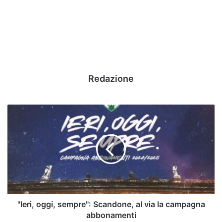
Redazione
"Ieri,
oggi,
sempre":
Scandone,
al
via
la
campagna
abbonamenti
"Ieri, oggi, sempre": Scandone, al via la campagna
abbonamenti