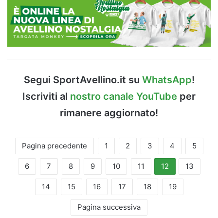
Segui SportAvellino.it su
WhatsApp
!
Iscriviti al
nostro canale YouTube
per
rimanere aggiornato!
Pagina precedente
1
2
3
4
5
6
7
8
9
10
11
12
13
14
15
16
17
18
19
Pagina successiva