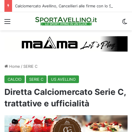
Calciomercato Avellino, Cancellieri alle firme con lo Spezia: i dettagli sul trasferimento
Menu
C
Home
/
SERIE C
CALCIO
SERIE C
US AVELLINO
Diretta Calciomercato Serie C,
trattative e ufficialità