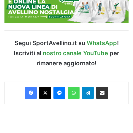
Segui SportAvellino.it su
WhatsApp
!
Iscriviti al
nostro canale YouTube
per
rimanere aggiornato!
Facebook
X
Messenger
WhatsApp
Telegram
Condividi via Email