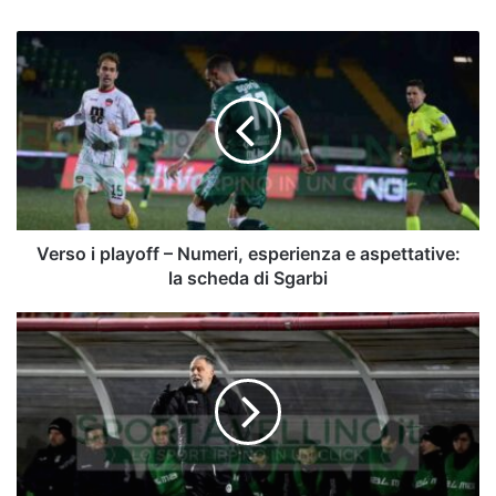
Verso
i
playoff
–
Numeri,
esperienza
e
aspettative:
la
scheda
Verso i playoff – Numeri, esperienza e aspettative:
di
la scheda di Sgarbi
Sgarbi
Braglia
non
si
fida
dell'Avellino:
"Il
Vicenza
è