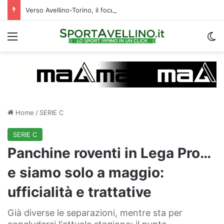
Verso Avellino-Torino, il focus sulla formazione granata
Menu
C
Home
/
SERIE C
SERIE C
Panchine roventi in Lega Pro…
e siamo solo a maggio:
ufficialità e trattative
Già diverse le separazioni, mentre sta per