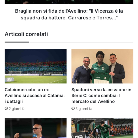
la
squadra
Braglia non si fida dell'Avellino: "Il Vicenza è la
da
squadra da battere. Carrarese e Torres..."
battere.
Carrarese
Articoli correlati
e
Torres..."
Calciomercato, un ex
Spadoni verso la cessione in
Avellino si accasa al Catania:
Serie C: come cambia il
i dettagli
mercato dell’Avellino
2 giorni fa
5 giorni fa