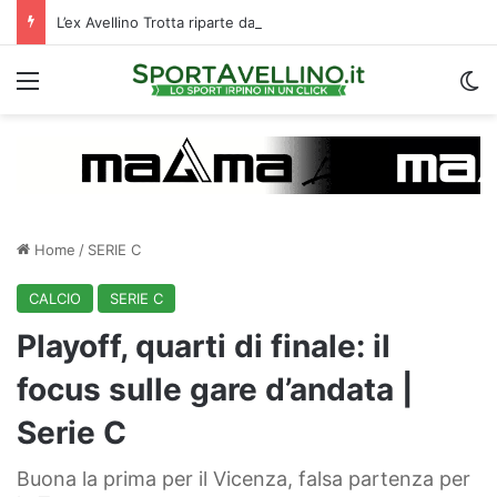
L’ex Avellino Trotta riparte dall’estero: i dettagli
Menu
C
Home
/
SERIE C
CALCIO
SERIE C
Playoff, quarti di finale: il
focus sulle gare d’andata |
Serie C
Buona la prima per il Vicenza, falsa partenza per