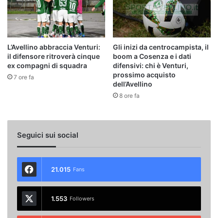
L’Avellino abbraccia Venturi:
Gli inizi da centrocampista, il
il difensore ritroverà cinque
boom a Cosenza e i dati
ex compagni di squadra
difensivi: chi è Venturi,
prossimo acquisto
7 ore fa
dell’Avellino
8 ore fa
Seguici sui social
21.015
Fans
1.553
Followers