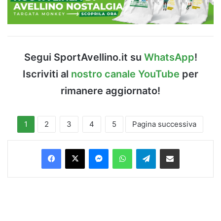
Segui SportAvellino.it su
WhatsApp
!
Iscriviti al
nostro canale YouTube
per
rimanere aggiornato!
1
2
3
4
5
Pagina successiva
Facebook
X
Messenger
WhatsApp
Telegram
Condividi via Email