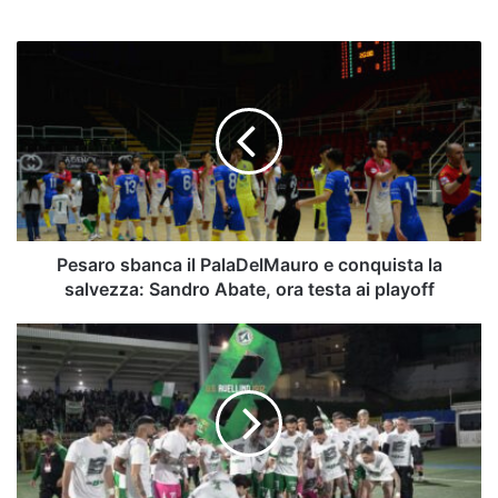
Pesaro
sbanca
il
PalaDelMauro
e
conquista
la
salvezza:
Sandro
Abate,
Pesaro sbanca il PalaDelMauro e conquista la
ora
salvezza: Sandro Abate, ora testa ai playoff
testa
ai
La
playoff
Serie
B
torna
a
22
squadre?
Samp