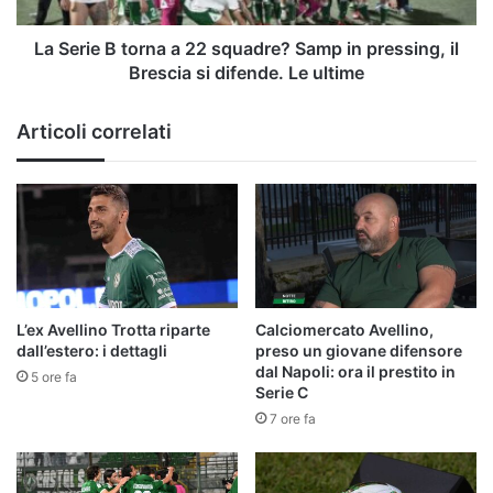
in
pressing,
La Serie B torna a 22 squadre? Samp in pressing, il
il
Brescia si difende. Le ultime
Brescia
si
Articoli correlati
difende.
Le
ultime
L’ex Avellino Trotta riparte
Calciomercato Avellino,
dall’estero: i dettagli
preso un giovane difensore
dal Napoli: ora il prestito in
5 ore fa
Serie C
7 ore fa