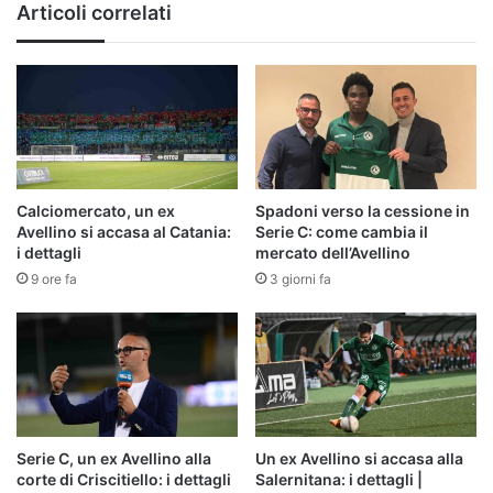
Articoli correlati
campo
sarà
una
bolgia"
Calciomercato, un ex
Spadoni verso la cessione in
Avellino si accasa al Catania:
Serie C: come cambia il
i dettagli
mercato dell’Avellino
9 ore fa
3 giorni fa
Serie C, un ex Avellino alla
Un ex Avellino si accasa alla
corte di Criscitiello: i dettagli
Salernitana: i dettagli |