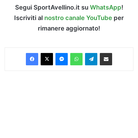
Segui SportAvellino.it su
WhatsApp
!
Iscriviti al
nostro canale YouTube
per
rimanere aggiornato!
Facebook
X
Messenger
WhatsApp
Telegram
Condividi via Email