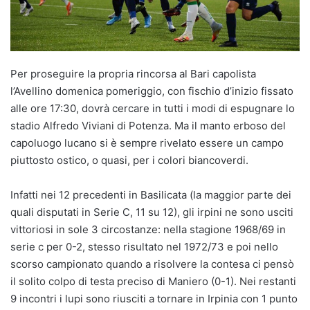
Per proseguire la propria rincorsa al Bari capolista
l’Avellino domenica pomeriggio, con fischio d’inizio fissato
alle ore 17:30, dovrà cercare in tutti i modi di espugnare lo
stadio Alfredo Viviani di Potenza. Ma il manto erboso del
capoluogo lucano si è sempre rivelato essere un campo
piuttosto ostico, o quasi, per i colori biancoverdi.
Infatti nei 12 precedenti in Basilicata (la maggior parte dei
quali disputati in Serie C, 11 su 12), gli irpini ne sono usciti
vittoriosi in sole 3 circostanze: nella stagione 1968/69 in
serie c per 0-2, stesso risultato nel 1972/73 e poi nello
scorso campionato quando a risolvere la contesa ci pensò
il solito colpo di testa preciso di Maniero (0-1). Nei restanti
9 incontri i lupi sono riusciti a tornare in Irpinia con 1 punto