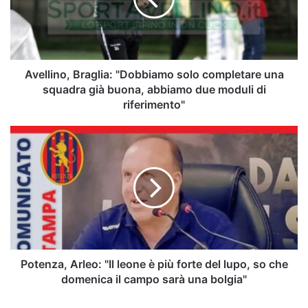
una
squadra
già
buona,
abbiamo
Avellino, Braglia: "Dobbiamo solo completare una
due
squadra già buona, abbiamo due moduli di
moduli
riferimento"
di
riferimento"
Potenza,
Arleo:
"Il
leone
è
più
forte
del
lupo,
so
Potenza, Arleo: "Il leone è più forte del lupo, so che
che
domenica il campo sarà una bolgia"
domenica
il