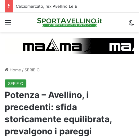
Calciomercato, l’ex Avellino Le Borgne conteso da due club cadetti: la situazione
Menu
C
Home
/
SERIE C
SERIE C
Potenza – Avellino, i
precedenti: sfida
storicamente equilibrata,
prevalgono i pareggi