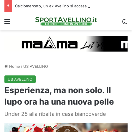
Calciomercato, un ex Avellino si accasa al Catania: i dettagli
Menu
C
Home
/
US AVELLINO
US AVELLINO
Esperienza, ma non solo. Il
lupo ora ha una nuova pelle
Under 25 alla ribalta in casa biancoverde