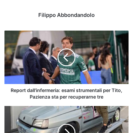
Filippo Abbondandolo
Report
dall'infermeria:
esami
strumentali
per
Tito,
Pazienza
sta
per
recuperarne
Report dall'infermeria: esami strumentali per Tito,
tre
Pazienza sta per recuperarne tre
Gara
nazionale
Slalom:
sul