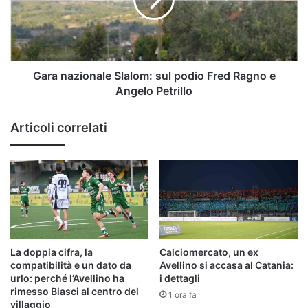
podio
Fred
Ragno
e
Angelo
Petrillo
Gara nazionale Slalom: sul podio Fred Ragno e
Angelo Petrillo
Articoli correlati
La doppia cifra, la
Calciomercato, un ex
compatibilità e un dato da
Avellino si accasa al Catania:
urlo: perché l’Avellino ha
i dettagli
rimesso Biasci al centro del
1 ora fa
villaggio