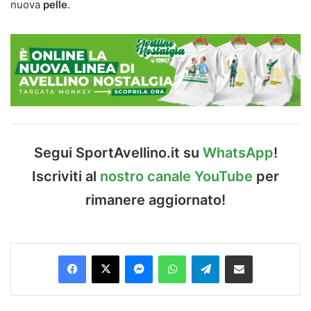
nuova
pelle
.
Segui SportAvellino.it su
WhatsApp
!
Iscriviti al
nostro canale YouTube
per
rimanere aggiornato!
Facebook
X
Messenger
WhatsApp
Telegram
Condividi via Email