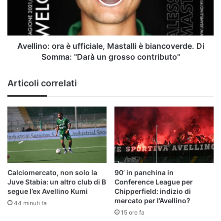
è
biancoverde.
Di
Somma:
"Darà
Avellino: ora è ufficiale, Mastalli è biancoverde. Di
un
Somma: "Darà un grosso contributo"
grosso
contributo"
Articoli correlati
Calciomercato, non solo la
90’ in panchina in
Juve Stabia: un altro club di B
Conference League per
segue l’ex Avellino Kumi
Chipperfield: indizio di
mercato per l’Avellino?
44 minuti fa
15 ore fa