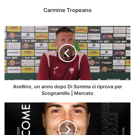
Carmine Tropeano
Avellino,
un
anno
dopo
Di
Somma
ci
riprova
per
Scognamillo
Avellino, un anno dopo Di Somma ci riprova per
|
Scognamillo | Mercato
Mercato
Avellino:
ora
è
ufficiale,
Mastalli