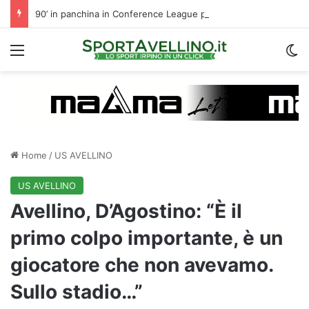
90’ in panchina in Conference League per Chipperfield: indizio di mercato per l’Avellino?
Menu
C
Home
/
US AVELLINO
US AVELLINO
Avellino, D’Agostino: “È il
primo colpo importante, è un
giocatore che non avevamo.
Sullo stadio…”