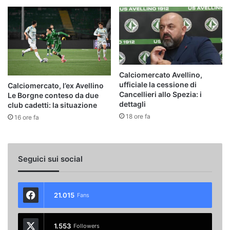
Calciomercato Avellino,
ufficiale la cessione di
Calciomercato, l’ex Avellino
Cancellieri allo Spezia: i
Le Borgne conteso da due
dettagli
club cadetti: la situazione
18 ore fa
16 ore fa
Seguici sui social
21.015
Fans
1.553
Followers