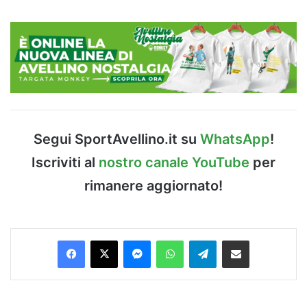
Segui SportAvellino.it su
WhatsApp
!
Iscriviti al
nostro canale YouTube
per
rimanere aggiornato!
Facebook
X
Messenger
WhatsApp
Telegram
Condividi via Email