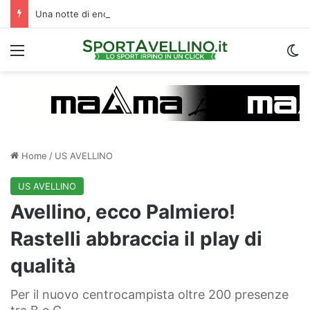
Una notte di enorme passione biancoverde in Piazza Libertà: l’Avellino si proietta verso la nuova stagione
Menu
C
Home
/
US AVELLINO
US AVELLINO
Avellino, ecco Palmiero!
Rastelli abbraccia il play di
qualità
Per il nuovo centrocampista oltre 200 presenze