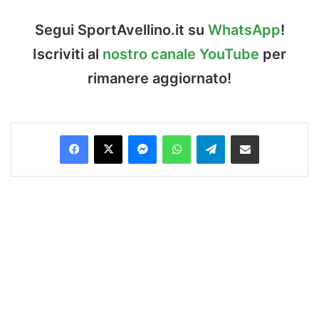
Segui SportAvellino.it su
WhatsApp
!
Iscriviti al
nostro canale YouTube
per
rimanere aggiornato!
Facebook
X
Messenger
WhatsApp
Telegram
Condividi via Email