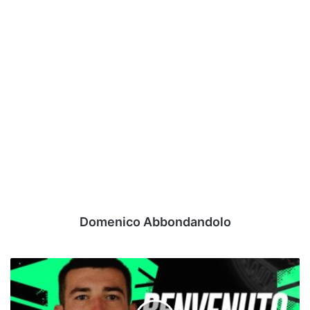
Domenico Abbondandolo
Ufficiale
-
Avellino:
preso