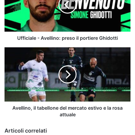
il
portiere
Ghidotti
Ufficiale - Avellino: preso il portiere Ghidotti
Avellino,
il
tabellone
del
mercato
estivo
e
la
rosa
attuale
Avellino, il tabellone del mercato estivo e la rosa
attuale
Articoli correlati