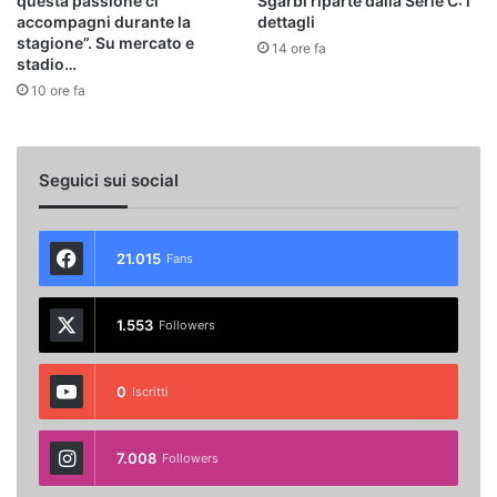
questa passione ci
Sgarbi riparte dalla Serie C: i
accompagni durante la
dettagli
stagione”. Su mercato e
14 ore fa
stadio…
10 ore fa
Seguici sui social
21.015
Fans
1.553
Followers
0
Iscritti
7.008
Followers