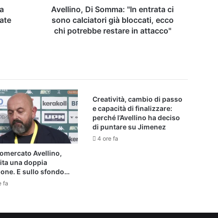
bloccati,
ga
Avellino, Di Somma: "In entrata ci
ecco
bate
sono calciatori già bloccati, ecco
chi
chi potrebbe restare in attacco"
potrebbe
restare
in
attacco"
Creatività, cambio di passo
e capacità di finalizzare:
perché l’Avellino ha deciso
di puntare su Jimenez
4 ore fa
omercato Avellino,
ita una doppia
ione. E sullo sfondo…
e fa