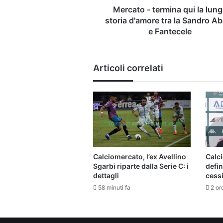
la
Mercato - termina qui la lun
Sandro
storia d'amore tra la Sandro A
Abate
e Fantecele
e
Fantecele
Articoli correlati
Calciomercato, l’ex Avellino
Calci
Sgarbi riparte dalla Serie C: i
defin
dettagli
cess
58 minuti fa
2 or