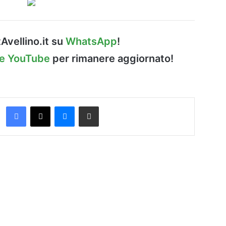
Avellino.it su
WhatsApp
!
le YouTube
per rimanere aggiornato!
Facebook
X
Messenger
Condividi via Email