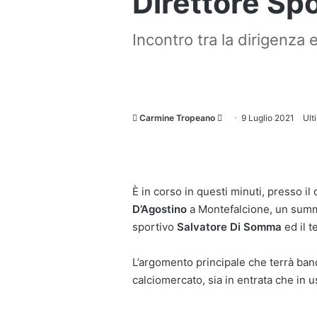
Direttore Spo
Incontro tra la dirigenza e
Invia
Carmine Tropeano
9 Luglio 2021
Ult
un'email
È in corso in questi minuti, presso i
D’Agostino
a Montefalcione, un summit
sportivo
Salvatore Di Somma
ed il 
L’argomento principale che terrà ban
calciomercato, sia in entrata che in u