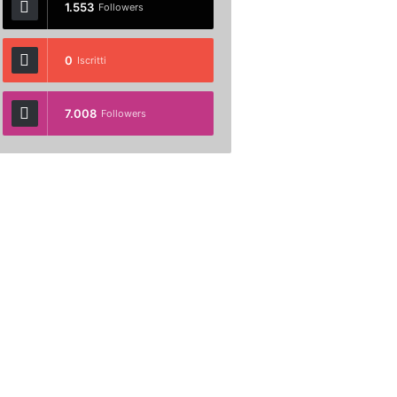
1.553
Followers
0
Iscritti
7.008
Followers