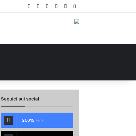
Facebook
X
You Tube
Instagram
WhatsApp
Accedi
Seguici sui social
21.015
Fans