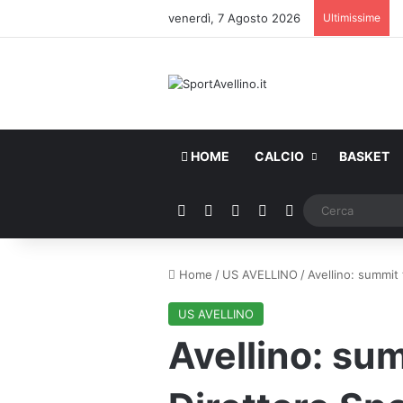
venerdì, 7 Agosto 2026
Ultimissime
HOME
CALCIO
BASKET
Facebook
X
You Tube
Instagram
WhatsApp
Home
/
US AVELLINO
/
Avellino: summit 
US AVELLINO
Avellino: sum