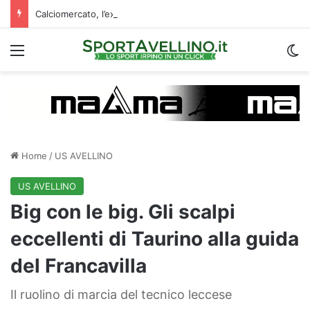
Calciomercato, l’ex Avellino Le Borgne conteso da due club cadetti: la situazione
Menu
C
Home
/
US AVELLINO
US AVELLINO
Big con le big. Gli scalpi
eccellenti di Taurino alla guida
del Francavilla
Il ruolino di marcia del tecnico leccese