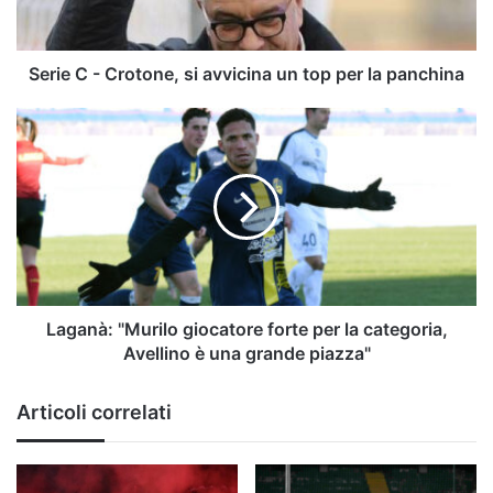
un
top
per
la
Serie C - Crotone, si avvicina un top per la panchina
panchina
Laganà:
"Murilo
giocatore
forte
per
la
categoria,
Avellino
è
una
Laganà: "Murilo giocatore forte per la categoria,
grande
Avellino è una grande piazza"
piazza"
Articoli correlati