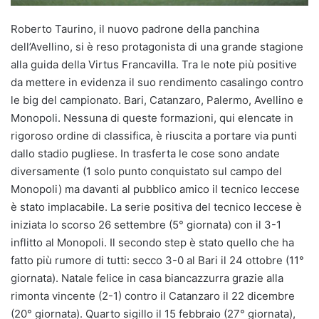
Roberto Taurino, il nuovo padrone della panchina
dell’Avellino, si è reso protagonista di una grande stagione
alla guida della Virtus Francavilla. Tra le note più positive
da mettere in evidenza il suo rendimento casalingo contro
le big del campionato. Bari, Catanzaro, Palermo, Avellino e
Monopoli. Nessuna di queste formazioni, qui elencate in
rigoroso ordine di classifica, è riuscita a portare via punti
dallo stadio pugliese. In trasferta le cose sono andate
diversamente (1 solo punto conquistato sul campo del
Monopoli) ma davanti al pubblico amico il tecnico leccese
è stato implacabile. La serie positiva del tecnico leccese è
iniziata lo scorso 26 settembre (5° giornata) con il 3-1
inflitto al Monopoli. Il secondo step è stato quello che ha
fatto più rumore di tutti: secco 3-0 al Bari il 24 ottobre (11°
giornata). Natale felice in casa biancazzurra grazie alla
rimonta vincente (2-1) contro il Catanzaro il 22 dicembre
(20° giornata). Quarto sigillo il 15 febbraio (27° giornata),