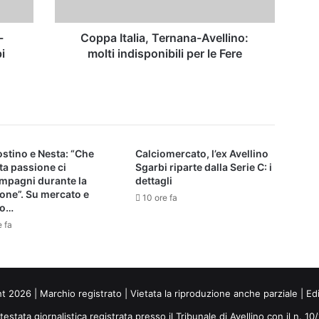
le
Fere
-
Coppa Italia, Ternana-Avellino:
i
molti indisponibili per le Fere
stino e Nesta: “Che
Calciomercato, l’ex Avellino
ta passione ci
Sgarbi riparte dalla Serie C: i
mpagni durante la
dettagli
one”. Su mercato e
10 ore fa
io…
e fa
ht 2026 | Marchio registrato | Vietata la riproduzione anche parziale | Ed
 testata giornalistica registrata presso il Tribunale di Avellino con il n. 1