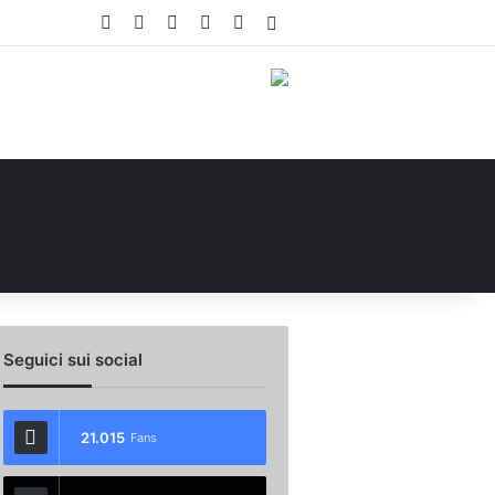
Facebook
X
You Tube
Instagram
WhatsApp
Accedi
Seguici sui social
21.015
Fans