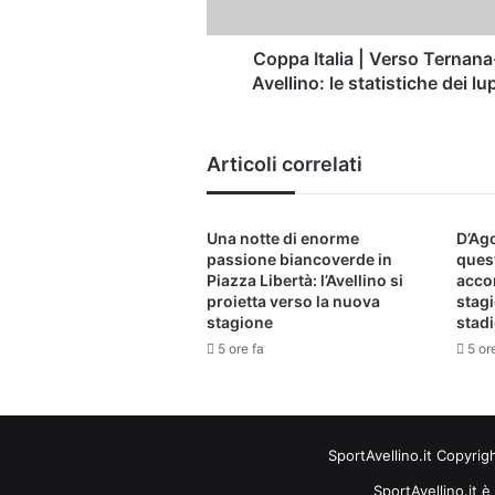
statistiche
dei
lupi
Coppa Italia | Verso Ternana
Avellino: le statistiche dei lup
Articoli correlati
Una notte di enorme
D’Ago
passione biancoverde in
ques
Piazza Libertà: l’Avellino si
acco
proietta verso la nuova
stagi
stagione
stad
5 ore fa
5 or
SportAvellino.it Copyrig
SportAvellino.it è