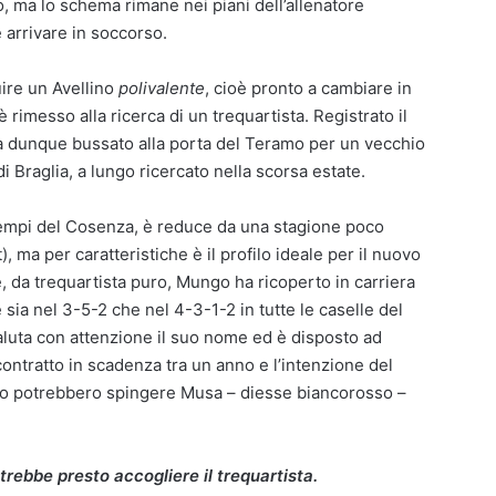
o, ma lo schema rimane nei piani dell’allenatore
 arrivare in soccorso.
uire un Avellino
polivalente
, cioè pronto a cambiare in
 rimesso alla ricerca di un trequartista. Registrato il
 ha dunque bussato alla porta del Teramo per un vecchio
 di Braglia, a lungo ricercato nella scorsa estate.
ai tempi del Cosenza, è reduce da una stagione poco
), ma per caratteristiche è il profilo ideale per il nuovo
ee, da trequartista puro, Mungo ha ricoperto in carriera
 sia nel 3-5-2 che nel 4-3-1-2 in tutte le caselle del
aluta con attenzione il suo nome ed è disposto ad
ontratto in scadenza tra un anno e l’intenzione del
vato potrebbero spingere Musa – diesse biancorosso –
trebbe presto accogliere il trequartista.