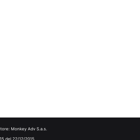
itore:
Monkey Adv S.a.s.
0/15 del 22/12/2015