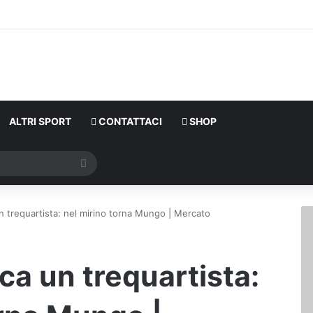
ALTRI SPORT
CONTATTACI
SHOP
Cerca
un trequartista: nel mirino torna Mungo | Mercato
rca un trequartista: