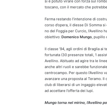
si è potuto virare con forza sul romb
toscano, con il mercato che potrebbe
Ferma restando l’intenzione di costr
corso d’opera, il diesse Di Somma si è
no del Foggia per Curcio, l’Avellino
obiettivo:
Domenico Mungo
, pupillo
Il classe ’94, agli ordini di Braglia 
fortunata (30 presenze totali, 1 assist
Avellino. Abituato ad agire tra le lin
anche altri ruoli e sarebbe funzionale
centrocampo. Per questo l’Avellino v
avanzare una proposta al Teramo. Il c
club di liberarsi di un ingaggio ele
ad accettare l’offerta dei lupi.
Mungo torna nel mirino, l’Avellino po