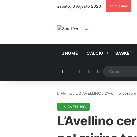
sabato, 8 Agosto 2026
Ultimissime
HOME
CALCIO
BASKET
Facebook
X
You Tube
Instagram
WhatsApp
Home
/
US AVELLINO
/
L’Avellino cerca 
US AVELLINO
L’Avellino ce