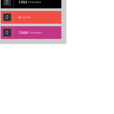
1.553
Followers
0
Iscritti
7.008
Followers