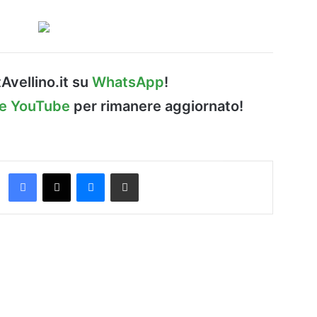
Avellino.it su
WhatsApp
!
le YouTube
per rimanere aggiornato!
Facebook
X
Messenger
Condividi via Email