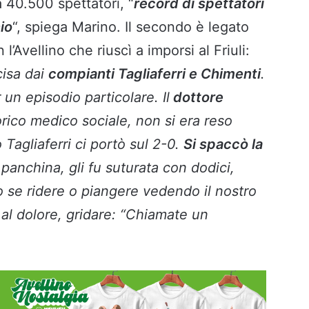
a 40.500 spettatori, “
record di spettatori
io
“, spiega Marino. Il secondo è legato
l’Avellino che riuscì a imporsi al Friuli:
cisa dai
compianti Tagliaferri e Chimenti
.
un episodio particolare. Il
dottore
torico medico sociale, non si era reso
Tagliaferri ci portò sul 2-0.
Si spaccò la
 panchina, gli fu suturata con dodici,
 se ridere o piangere vedendo il nostro
 al dolore, gridare: “Chiamate un