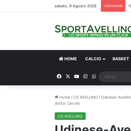
sabato, 8 Agosto 2026
Ultimissime
V
HOME
CALCIO
BASKET
Facebook
X
You Tube
Instagram
WhatsApp
Home
/
US AVELLINO
/
Udinese-Avellino,
dottor Cerullo
US AVELLINO
Udinese-Avell