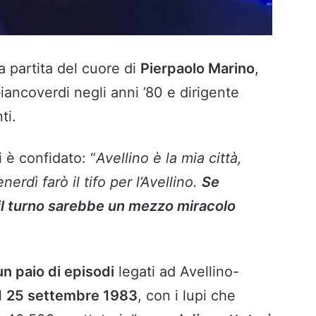
 partita del cuore di
Pierpaolo Marino
,
iancoverdi negli anni ’80 e dirigente
ti.
si è confidato: “
Avellino è la mia città,
rdì farò il tifo per l’Avellino.
Se
 il turno sarebbe un mezzo miracolo
un paio di episodi
legati ad Avellino-
l
25 settembre 1983
, con i lupi che