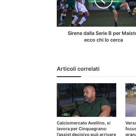
per
Maisto:
ecco
chi
lo
cerca
Sirene dalla Serie B per Maist
ecco chi lo cerca
Articoli correlati
Calciomercato Avellino, si
Verso
lavora per Cinquegrano:
focu
l’assist decisivo può arrivare
gran