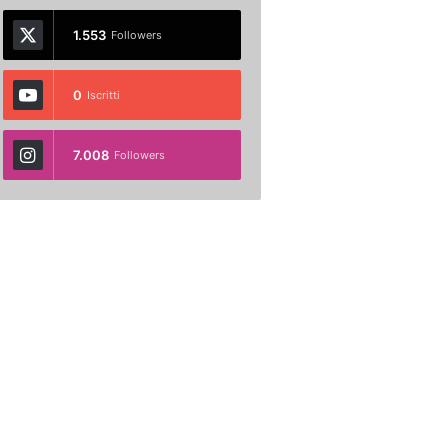
1.553
Followers
0
Iscritti
7.008
Followers