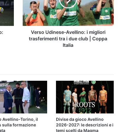
migliori
trasferimenti
tra
i
due
club
o:
Verso Udinese-Avellino: i migliori
|
trasferimenti tra i due club | Coppa
Coppa
Italia
Italia
 Avellino-Torino, il
Divise da gioco Avellino
s sulla formazione
2026-2027: le descrizioni e i
ata
temi scelti da Magma