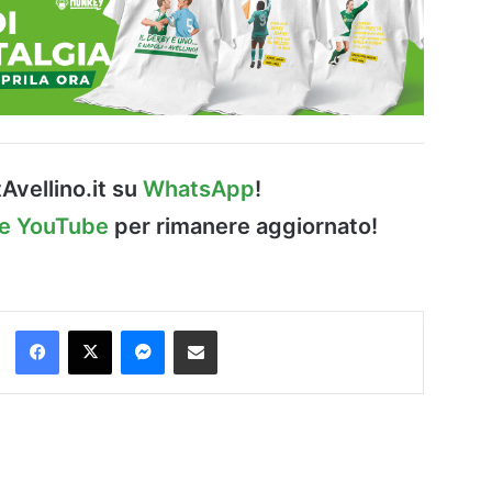
Avellino.it su
WhatsApp
!
le YouTube
per rimanere aggiornato!
Facebook
X
Messenger
Condividi via Email