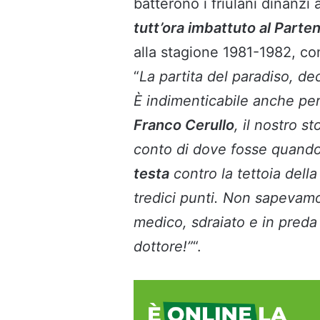
batterono i friulani dinanzi 
tutt’ora imbattuto al Parten
alla stagione 1981-1982, con 
“
La partita del paradiso, de
È indimenticabile anche per 
Franco Cerullo
, il nostro s
conto di dove fosse quando 
testa
contro la tettoia della
tredici punti. Non sapevamo
medico, sdraiato e in preda
dottore!”
“.