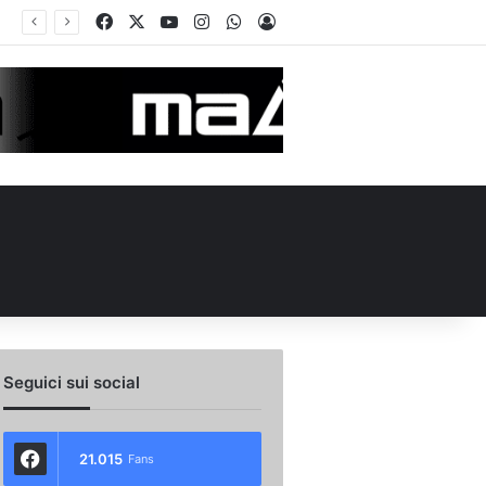
Facebook
X
You Tube
Instagram
WhatsApp
Accedi
Seguici sui social
21.015
Fans