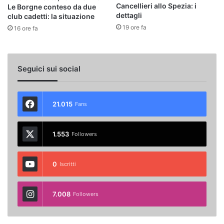
Cancellieri allo Spezia: i
Le Borgne conteso da due
dettagli
club cadetti: la situazione
19 ore fa
16 ore fa
Seguici sui social
21.015
Fans
1.553
Followers
0
Iscritti
7.008
Followers