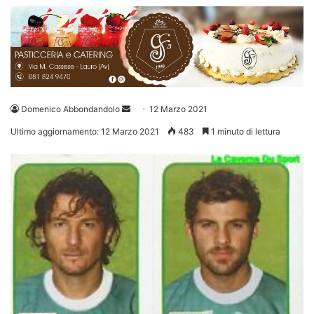
Invia
Domenico Abbondandolo
12 Marzo 2021
un'email
Ultimo aggiornamento: 12 Marzo 2021
483
1 minuto di lettura