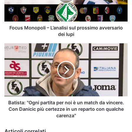
prossimo
avversario
dei
lupi
Focus Monopoli – L’analisi sul prossimo avversario
dei lupi
Batista:
"Ogni
partita
per
noi
è
un
match
da
vincere.
Batista: "Ogni partita per noi è un match da vincere.
Con
Con Danicic più certezze in un reparto con qualche
Danicic
carenza"
più
certezze
Articoli correlati