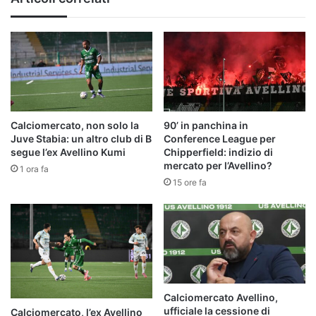
in
un
reparto
con
qualche
carenza"
Calciomercato, non solo la
90’ in panchina in
Juve Stabia: un altro club di B
Conference League per
segue l’ex Avellino Kumi
Chipperfield: indizio di
mercato per l’Avellino?
1 ora fa
15 ore fa
Calciomercato Avellino,
ufficiale la cessione di
Calciomercato, l’ex Avellino