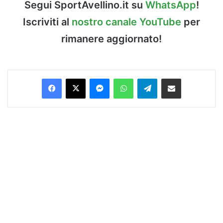
Segui SportAvellino.it su
WhatsApp
!
Iscriviti al
nostro canale YouTube
per
rimanere aggiornato!
Facebook
X
Messenger
WhatsApp
Telegram
Condividi via Email