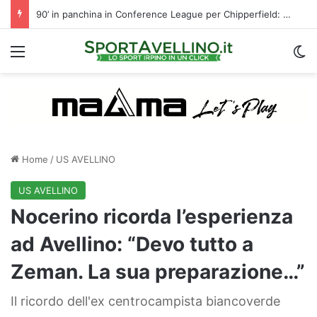
90’ in panchina in Conference League per Chipperfield: indizio di mercato per l’Avellino?
Menu
C
Home
/
US AVELLINO
US AVELLINO
Nocerino ricorda l’esperienza
ad Avellino: “Devo tutto a
Zeman. La sua preparazione…”
Il ricordo dell'ex centrocampista biancoverde