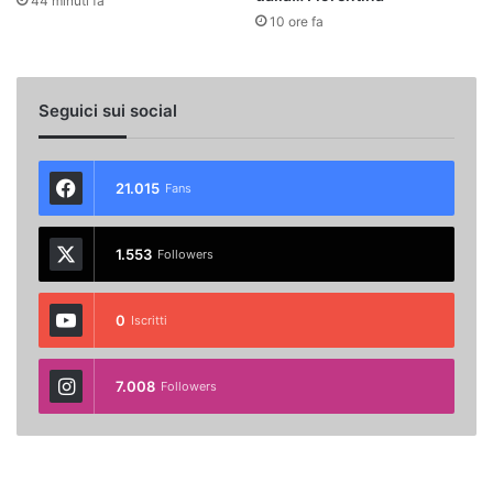
44 minuti fa
10 ore fa
Seguici sui social
21.015
Fans
1.553
Followers
0
Iscritti
7.008
Followers