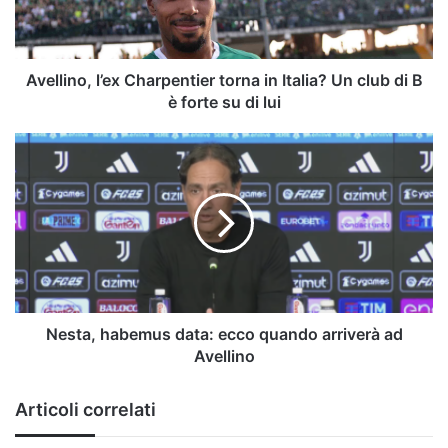
Un
club
di
B
Avellino, l’ex Charpentier torna in Italia? Un club di B
è
è forte su di lui
forte
su
Nesta,
di
habemus
lui
data:
ecco
quando
arriverà
ad
Avellino
Nesta, habemus data: ecco quando arriverà ad
Avellino
Articoli correlati