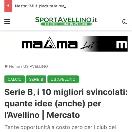
Nesta: “Mi è piaciuta la reazione nella ripresa. Sono contento di essere qua”
Menu
C
Home
/
US AVELLINO
CALCIO
SERIE B
US AVELLINO
Serie B, i 10 migliori svincolati:
quante idee (anche) per
l’Avellino | Mercato
Tante opportunità a costo zero per i club del