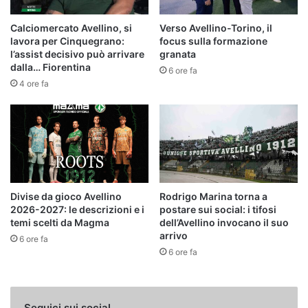
Calciomercato Avellino, si
Verso Avellino-Torino, il
lavora per Cinquegrano:
focus sulla formazione
l’assist decisivo può arrivare
granata
dalla… Fiorentina
6 ore fa
4 ore fa
Divise da gioco Avellino
Rodrigo Marina torna a
2026-2027: le descrizioni e i
postare sui social: i tifosi
temi scelti da Magma
dell’Avellino invocano il suo
arrivo
6 ore fa
6 ore fa
Seguici sui social