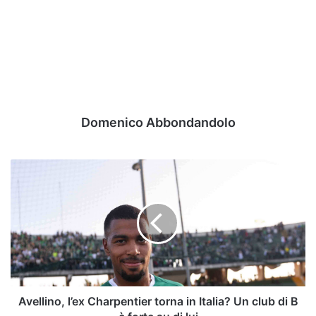
Domenico Abbondandolo
Avellino,
l’ex
Charpentier
torna
in
Italia?
Un
club
di
B
Avellino, l’ex Charpentier torna in Italia? Un club di B
è