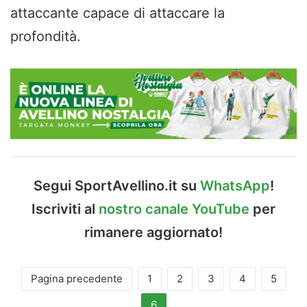
attaccante capace di attaccare la
profondità.
Segui SportAvellino.it su
WhatsApp
!
Iscriviti al
nostro canale YouTube
per
rimanere aggiornato!
Pagina precedente
1
2
3
4
5
6