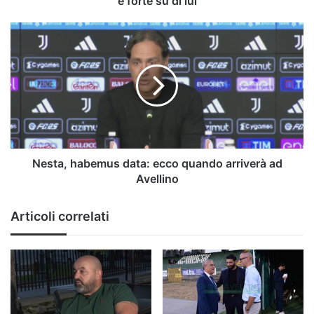
è forte su di lui
forte
su
Nesta,
di
habemus
lui
data:
ecco
quando
arriverà
ad
Avellino
Nesta, habemus data: ecco quando arriverà ad
Avellino
Articoli correlati