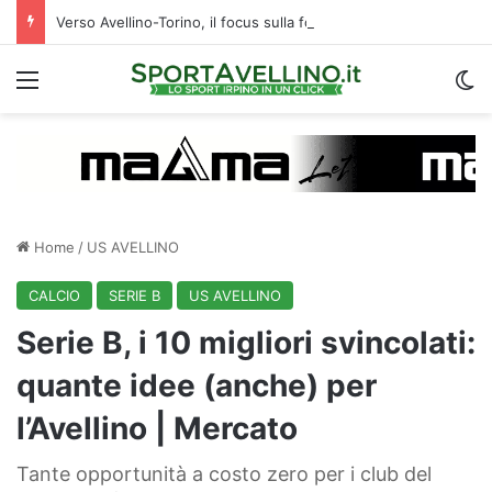
Verso Avellino-Torino, il focus sulla formazione granata
Menu
C
Home
/
US AVELLINO
CALCIO
SERIE B
US AVELLINO
Serie B, i 10 migliori svincolati:
quante idee (anche) per
l’Avellino | Mercato
Tante opportunità a costo zero per i club del