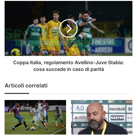
completo
Coppa
Italia,
regolamento
Avellino-
Juve
Stabia:
cosa
succede
in
caso
Coppa Italia, regolamento Avellino-Juve Stabia:
di
cosa succede in caso di parità
parità
Articoli correlati