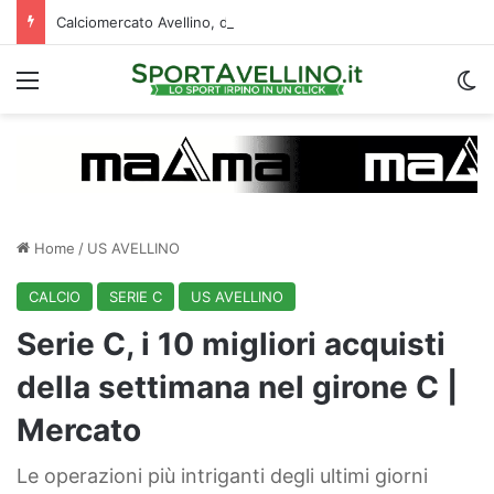
Calciomercato Avellino, definita una doppia cessione. E sullo sfondo…
Menu
C
Home
/
US AVELLINO
CALCIO
SERIE C
US AVELLINO
Serie C, i 10 migliori acquisti
della settimana nel girone C |
Mercato
Le operazioni più intriganti degli ultimi giorni