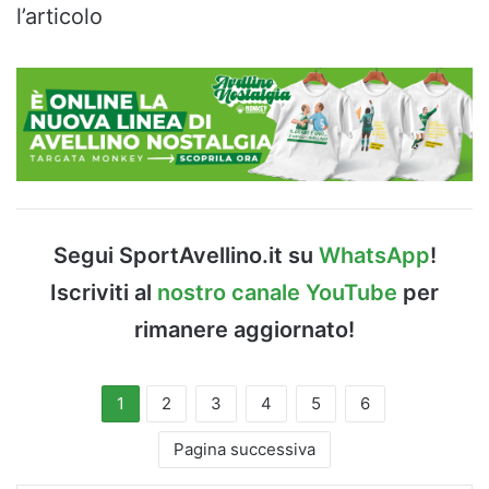
l’articolo
Segui SportAvellino.it su
WhatsApp
!
Iscriviti al
nostro canale YouTube
per
rimanere aggiornato!
1
2
3
4
5
6
Pagina successiva