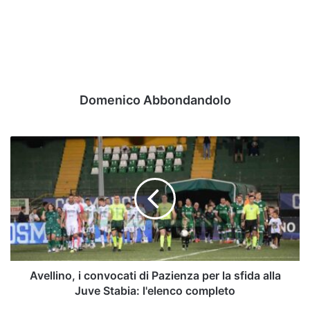
Domenico Abbondandolo
Avellino,
i
convocati
di
Pazienza
per
la
sfida
alla
Juve
Avellino, i convocati di Pazienza per la sfida alla
Stabia:
Juve Stabia: l'elenco completo
l'elenco