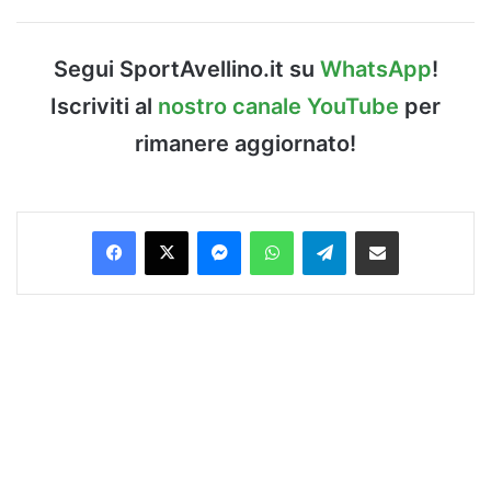
Segui SportAvellino.it su
WhatsApp
!
Iscriviti al
nostro canale YouTube
per
rimanere aggiornato!
Facebook
X
Messenger
WhatsApp
Telegram
Condividi via Email