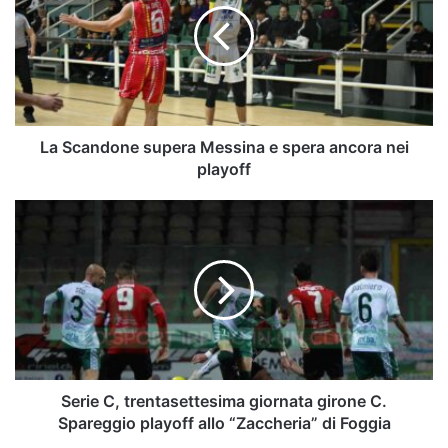
Messina
e
spera
ancora
nei
playoff
La Scandone supera Messina e spera ancora nei
playoff
Serie
C,
trentasettesima
giornata
girone
C.
Spareggio
playoff
allo
“Zaccheria”
Serie C, trentasettesima giornata girone C.
di
Spareggio playoff allo “Zaccheria” di Foggia
Foggia