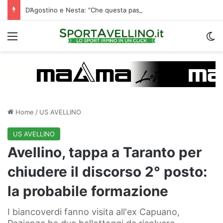
D’Agostino e Nesta: “Che questa passione ci accompagni durante la stagione”. Su mercato e stadio…
Menu
C
Home
/
US AVELLINO
US AVELLINO
Avellino, tappa a Taranto per
chiudere il discorso 2° posto:
la probabile formazione
I biancoverdi fanno visita all'ex Capuano,