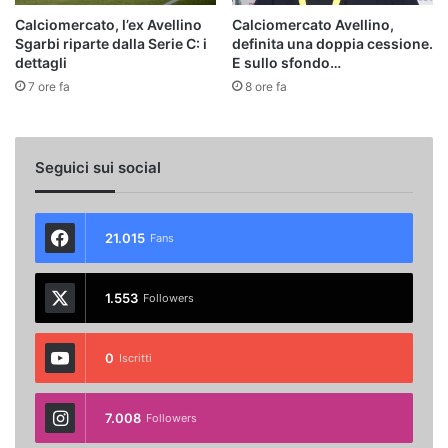
Calciomercato, l’ex Avellino
Calciomercato Avellino,
Sgarbi riparte dalla Serie C: i
definita una doppia cessione.
dettagli
E sullo sfondo…
7 ore fa
8 ore fa
Seguici sui social
21.015
Fans
1.553
Followers
0
Iscritti
7.008
Followers