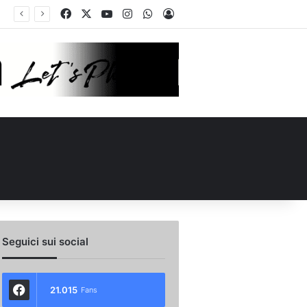
Facebook
X
You Tube
Instagram
WhatsApp
Accedi
ul ruolo e l’attesa dell’Avellino
Seguici sui social
21.015
Fans