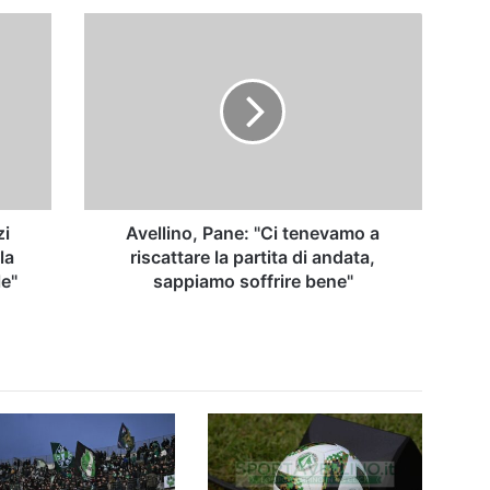
Avellino,
Pane:
"Ci
tenevamo
a
riscattare
la
partita
di
andata,
zi
Avellino, Pane: "Ci tenevamo a
sappiamo
la
riscattare la partita di andata,
soffrire
le"
sappiamo soffrire bene"
bene"