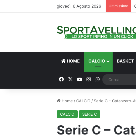
giovedì, 6 Agosto 2026
Ultimissime
HOME
CALCIO
BASKET
Facebook
X
You Tube
Instagram
WhatsApp
Home
/
CALCIO
/
Serie C – Catanzaro-Avel
CALCIO
SERIE C
Serie C – Ca