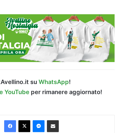
Avellino.it su
WhatsApp
!
le YouTube
per rimanere aggiornato!
Facebook
X
Messenger
Condividi via Email