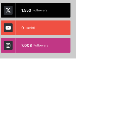
1.553
Followers
0
Iscritti
7.008
Followers