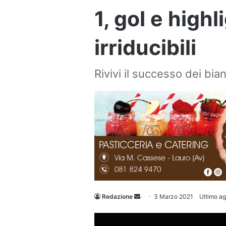
1, gol e highl
irriducibili
Rivivi il successo dei bia
Invia
Redazione
3 Marzo 2021
Ultimo a
un'email