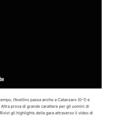
tempo, l’Avellino passa anche a Catanzaro (0-1) e
ltra prova di grande carattere per gli uomini di
 Rivivi gli highlights della gara attraverso il video di