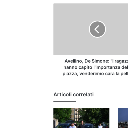
Avellino,
De
Simone:
"I
ragazzi
hanno
capito
l'importanza
della
piazza,
Avellino, De Simone: "I ragaz
venderemo
hanno capito l'importanza del
cara
piazza, venderemo cara la pel
la
pelle"
Articoli correlati