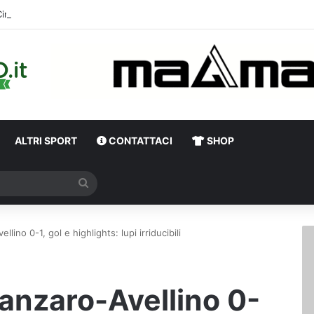
Cinquegrano titolare contro il Celta Vigo: la curiosità s
ALTRI SPORT
CONTATTACI
SHOP
Cerca
lino 0-1, gol e highlights: lupi irriducibili
tanzaro-Avellino 0-