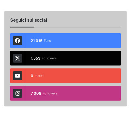
Seguici sui social
21.015
Fans
1.553
Followers
0
Iscritti
7.008
Followers