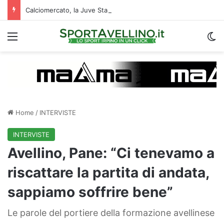
Calciomercato, la Juve Stabia supera il Vicenza per un ex Avellino: le ultime
Menu
C
Home
/
INTERVISTE
INTERVISTE
Avellino, Pane: “Ci tenevamo a
riscattare la partita di andata,
sappiamo soffrire bene”
Le parole del portiere della formazione avellinese