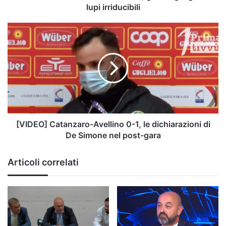
lupi
lupi irriducibili
irriducibili
[VIDEO]
Catanzaro-
Avellino
0-
1,
le
dichiarazioni
di
De
Simone
[VIDEO] Catanzaro-Avellino 0-1, le dichiarazioni di
nel
De Simone nel post-gara
post-
gara
Articoli correlati