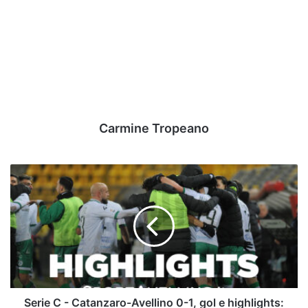
Carmine Tropeano
Serie
C
-
Catanzaro-
Avellino
0-
1,
gol
e
highlights:
Serie C - Catanzaro-Avellino 0-1, gol e highlights: