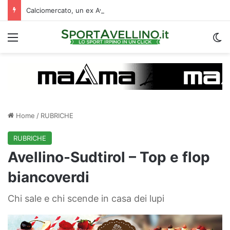
Calciomercato, un ex Avellino si accasa al Catania: i dettagli
Menu
C
Home
/
RUBRICHE
RUBRICHE
Avellino-Sudtirol – Top e flop
biancoverdi
Chi sale e chi scende in casa dei lupi