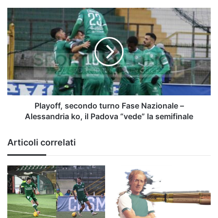
alto
atesini
Playoff,
secondo
turno
Fase
Nazionale
–
Alessandria
ko,
il
Padova
Playoff, secondo turno Fase Nazionale –
“vede”
Alessandria ko, il Padova “vede” la semifinale
la
semifinale
Articoli correlati