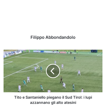
Filippo Abbondandolo
Tito
e
Santaniello
piegano
il
Sud
Tirol:
i
lupi
azzannano
Tito e Santaniello piegano il Sud Tirol: i lupi
gli
azzannano gli alto atesini