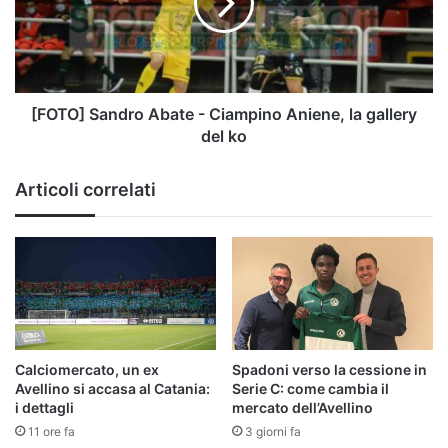
Ciampino
Aniene,
la
gallery
del
ko
[FOTO] Sandro Abate - Ciampino Aniene, la gallery
del ko
Articoli correlati
Calciomercato, un ex
Spadoni verso la cessione in
Avellino si accasa al Catania:
Serie C: come cambia il
i dettagli
mercato dell’Avellino
11 ore fa
3 giorni fa