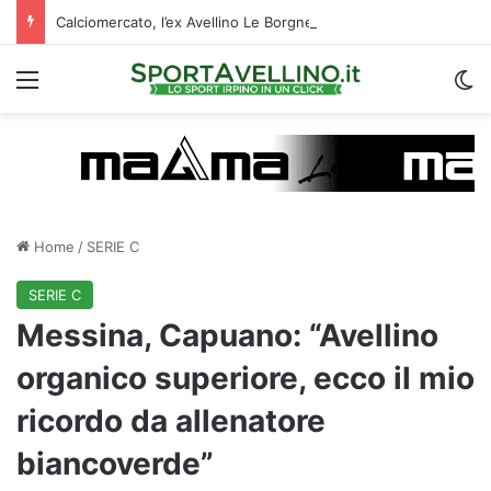
Calciomercato, l’ex Avellino Le Borgne conteso da due club cadetti: la situazione
Menu
C
Home
/
SERIE C
SERIE C
Messina, Capuano: “Avellino
organico superiore, ecco il mio
ricordo da allenatore
biancoverde”