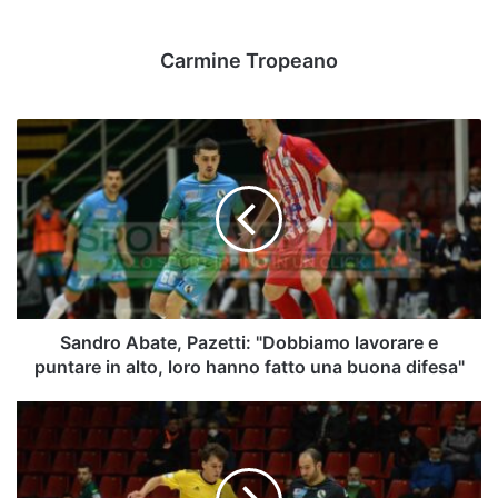
Carmine Tropeano
Sandro
Abate,
Pazetti:
"Dobbiamo
lavorare
e
puntare
in
alto,
loro
Sandro Abate, Pazetti: "Dobbiamo lavorare e
hanno
puntare in alto, loro hanno fatto una buona difesa"
fatto
una
[FOTO]
buona
Sandro
difesa"
Abate
-