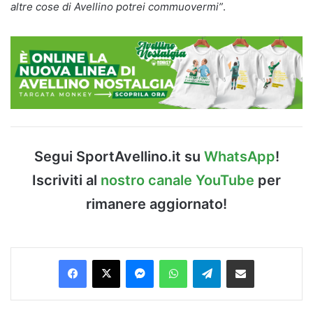
altre cose di Avellino potrei commuovermi”
.
Segui SportAvellino.it su
WhatsApp
!
Iscriviti al
nostro canale YouTube
per
rimanere aggiornato!
Facebook
X
Messenger
WhatsApp
Telegram
Condividi via Email