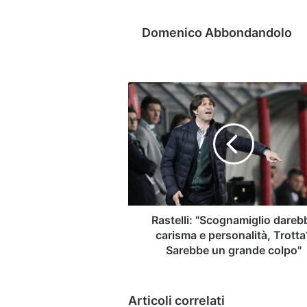
Domenico Abbondandolo
Rastelli:
"Scognamiglio
darebbe
carisma
e
personalità,
Trotta?
Sarebbe
un
grande
Rastelli: "Scognamiglio dareb
colpo"
carisma e personalità, Trotta
Sarebbe un grande colpo"
Articoli correlati