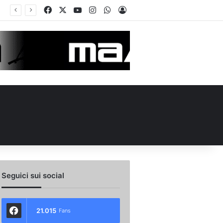
Facebook
X
You Tube
Instagram
WhatsApp
Accedi
Calciomercato Avellino, preso un esterno classe 2008 dalla Roma: i dettagli
Seguici sui social
21.015
Fans