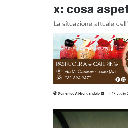
x: cosa aspe
La situazione attuale del
Invia
Domenico Abbondandolo
17 Luglio
un'email