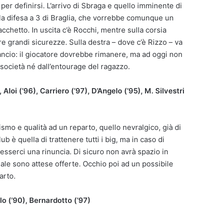
per definirsi. L’arrivo di Sbraga e quello imminente di
la difesa a 3 di Braglia, che vorrebbe comunque un
chetto. In uscita c’è Rocchi, mentre sulla corsia
re grandi sicurezze. Sulla destra – dove c’è Rizzo – va
iancio: il giocatore dovrebbe rimanere, ma ad oggi non
 società né dall’entourage del ragazzo.
loi (’96), Carriero (’97), D’Angelo (’95), M. Silvestri
ismo e qualità ad un reparto, quello nevralgico, già di
b è quella di trattenere tutti i big, ma in caso di
 esserci una rinuncia. Di sicuro non avrà spazio in
quale sono attese offerte. Occhio poi ad un possibile
arto.
lo (’90), Bernardotto (’97)