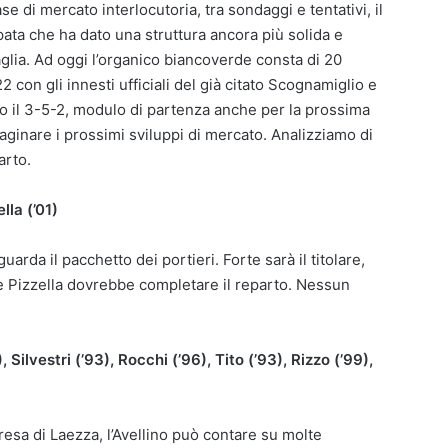
 di mercato interlocutoria, tra sondaggi e tentativi, il
ta che ha dato una struttura ancora più solida e
aglia. Ad oggi l’organico biancoverde consta di 20
con gli innesti ufficiali del già citato Scognamiglio e
rso il 3-5-2, modulo di partenza anche per la prossima
ginare i prossimi sviluppi di mercato. Analizziamo di
arto.
lla (’01)
arda il pacchetto dei portieri. Forte sarà il titolare,
ane Pizzella dovrebbe completare il reparto. Nessun
 Silvestri (’93), Rocchi (’96), Tito (’93), Rizzo (’99),
resa di Laezza, l’Avellino può contare su molte