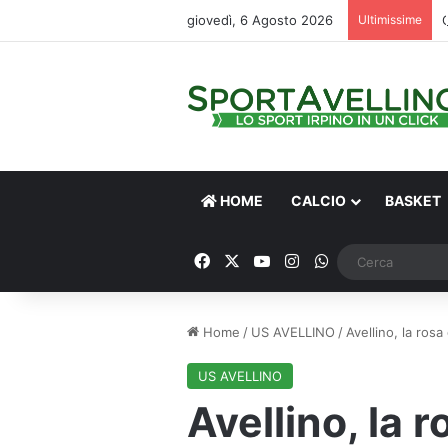
giovedì, 6 Agosto 2026
Ultimissime
HOME
CALCIO
BASKET
Facebook
X
You Tube
Instagram
WhatsApp
Home
/
US AVELLINO
/
Avellino, la rosa
US AVELLINO
Avellino, la r