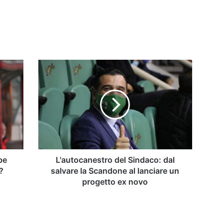
L'autocanestro
del
Sindaco:
dal
salvare
la
Scandone
al
lanciare
un
be
L'autocanestro del Sindaco: dal
progetto
?
salvare la Scandone al lanciare un
ex
progetto ex novo
novo