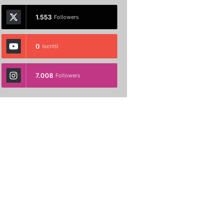
1.553
Followers
0
Iscritti
7.008
Followers