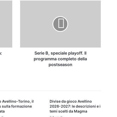
Serie
B,
speciale
playoff.
Il
programma
completo
della
postseason
a:
Serie B, speciale playoff. Il
programma completo della
postseason
 Avellino-Torino, il
Divise da gioco Avellino
s sulla formazione
2026-2027: le descrizioni e i
ata
temi scelti da Magma