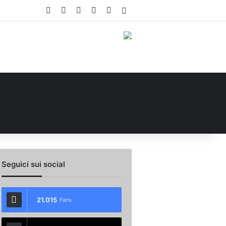
Facebook
X
You Tube
Instagram
WhatsApp
Accedi
Seguici sui social
21.015
Fans