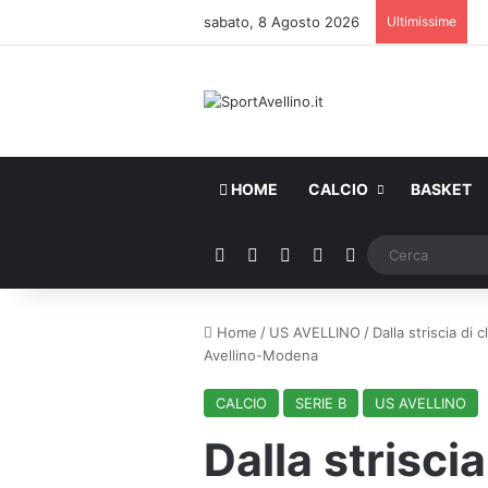
sabato, 8 Agosto 2026
Ultimissime
HOME
CALCIO
BASKET
Facebook
X
You Tube
Instagram
WhatsApp
Home
/
US AVELLINO
/
Dalla striscia di
Avellino-Modena
CALCIO
SERIE B
US AVELLINO
Dalla striscia