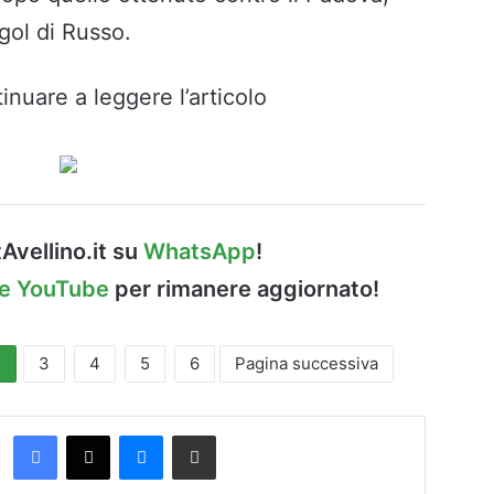
gol di Russo.
inuare a leggere l’articolo
Avellino.it su
WhatsApp
!
le YouTube
per rimanere aggiornato!
2
3
4
5
6
Pagina successiva
Facebook
X
Messenger
Condividi via Email