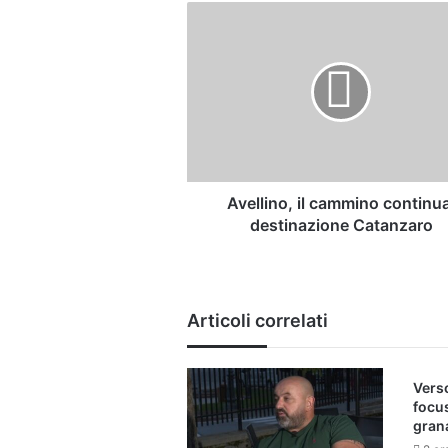
Avellino,
il
cammino
continua:
destinazione
Catanzaro
Avellino, il cammino continu
destinazione Catanzaro
Articoli correlati
Verso
focu
gran