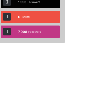
1.553
Followers
0
Iscritti
7.008
Followers