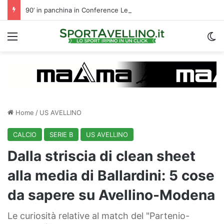
90’ in panchina in Conference League per Chipperfield: indizio di mercato per l’Avellino?
Menu
C
Home
/
US AVELLINO
CALCIO
SERIE B
US AVELLINO
Dalla striscia di clean sheet
alla media di Ballardini: 5 cose
da sapere su Avellino-Modena
Le curiosità relative al match del "Partenio-