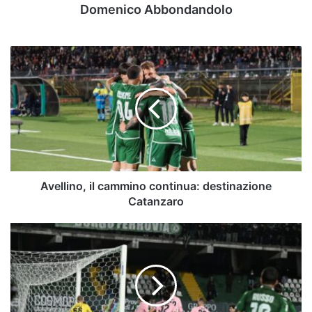
Domenico Abbondandolo
Avellino,
il
cammino
continua:
destinazione
Catanzaro
Avellino, il cammino continua: destinazione
Catanzaro
Serie
B,
speciale
playoff.
Il
programma