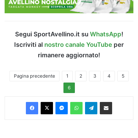
Segui SportAvellino.it su
WhatsApp
!
Iscriviti al
nostro canale YouTube
per
rimanere aggiornato!
Pagina precedente
1
2
3
4
5
6
Facebook
X
Messenger
WhatsApp
Telegram
Condividi via Email