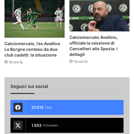
Calciomercato Avellino,
ufficiale la cessione di
Calciomercato, l’ex Avellino
Cancellieri allo Spezia: i
Le Borgne conteso da due
dettagli
club cadetti: la situazione
18 ore fa
16 ore fa
Seguici sui social
21.015
Fans
1.553
Followers