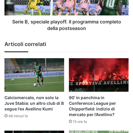
completo
della
postseason
Serie B, speciale playoff. Il programma completo
della postseason
Articoli correlati
Calciomercato, non solo la
90’ in panchina in
Juve Stabia: un altro club di B
Conference League per
segue l’ex Avellino Kumi
Chipperfield: indizio di
mercato per l’Avellino?
48 minuti fa
15 ore fa