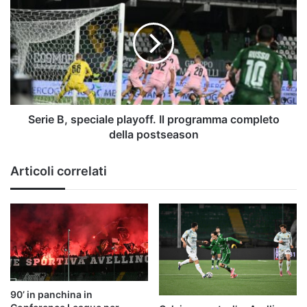
B,
speciale
playoff.
Il
programma
completo
della
postseason
Serie B, speciale playoff. Il programma completo
della postseason
Articoli correlati
90’ in panchina in