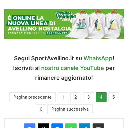
Segui SportAvellino.it su
WhatsApp
!
Iscriviti al
nostro canale YouTube
per
rimanere aggiornato!
Pagina precedente
1
2
3
4
5
6
Pagina successiva
Facebook
X
Messenger
WhatsApp
Telegram
Condividi via Email