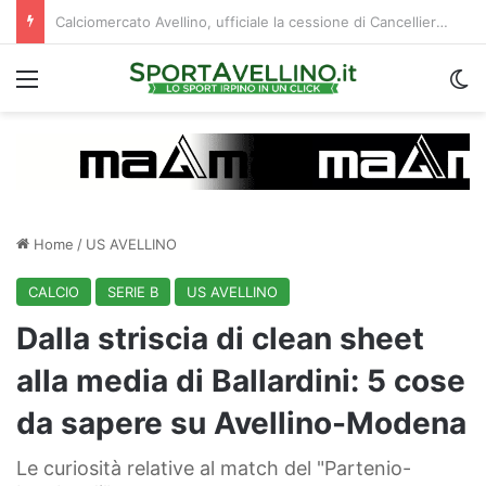
La doppia cifra, la compatibilità e un dato da urlo: perché l’Avellino ha rimesso Biasci al centro del villaggio
Menu
C
Home
/
US AVELLINO
CALCIO
SERIE B
US AVELLINO
Dalla striscia di clean sheet
alla media di Ballardini: 5 cose
da sapere su Avellino-Modena
Le curiosità relative al match del "Partenio-