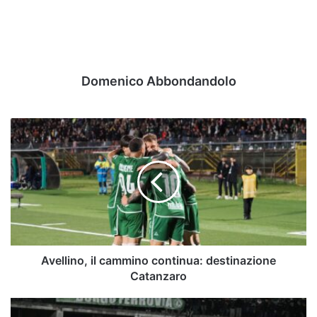
Domenico Abbondandolo
Avellino,
il
cammino
continua:
destinazione
Catanzaro
Avellino, il cammino continua: destinazione
Catanzaro
Serie