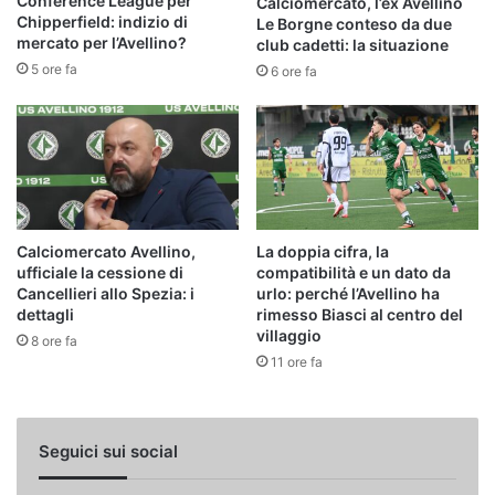
Conference League per
Calciomercato, l’ex Avellino
Chipperfield: indizio di
Le Borgne conteso da due
mercato per l’Avellino?
club cadetti: la situazione
5 ore fa
6 ore fa
Calciomercato Avellino,
La doppia cifra, la
ufficiale la cessione di
compatibilità e un dato da
Cancellieri allo Spezia: i
urlo: perché l’Avellino ha
dettagli
rimesso Biasci al centro del
villaggio
8 ore fa
11 ore fa
Seguici sui social