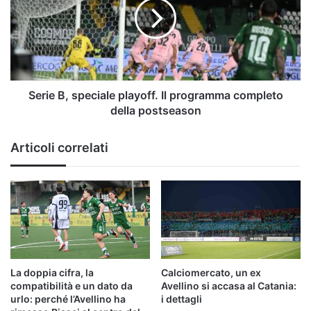
playoff.
Il
programma
completo
della
postseason
Serie B, speciale playoff. Il programma completo
della postseason
Articoli correlati
La doppia cifra, la
Calciomercato, un ex
compatibilità e un dato da
Avellino si accasa al Catania:
urlo: perché l’Avellino ha
i dettagli