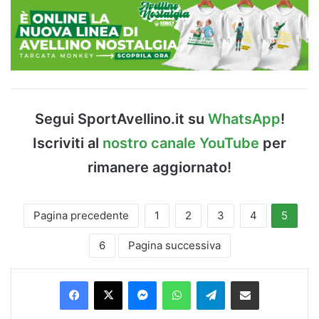
Segui SportAvellino.it su
WhatsApp
!
Iscriviti al
nostro canale YouTube
per
rimanere aggiornato!
Pagina precedente
1
2
3
4
5
6
Pagina successiva
Facebook
X
Messenger
WhatsApp
Telegram
Condividi via Email