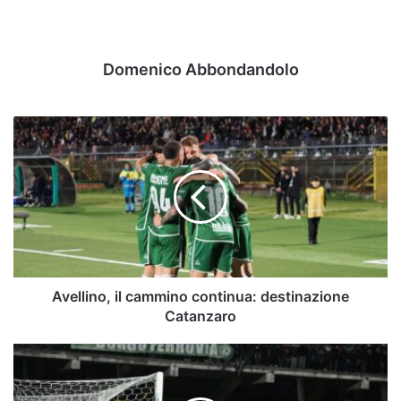
Domenico Abbondandolo
Avellino,
il
cammino
continua:
destinazione
Catanzaro
Avellino, il cammino continua: destinazione
Catanzaro
Serie
B,
speciale