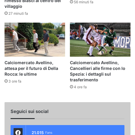
rimesso Biasci al centro del
56 minuti fa
villaggio
27 minuti fa
Calciomercato Avellino,
Calciomercato Avellino,
attesa per il futuro di Della
Cancellieri alle firme con lo
Rocca: le ultime
Spezia: i dettagli sul
trasferimento
3 ore fa
4 ore fa
Seguici sui social
21.015
Fans