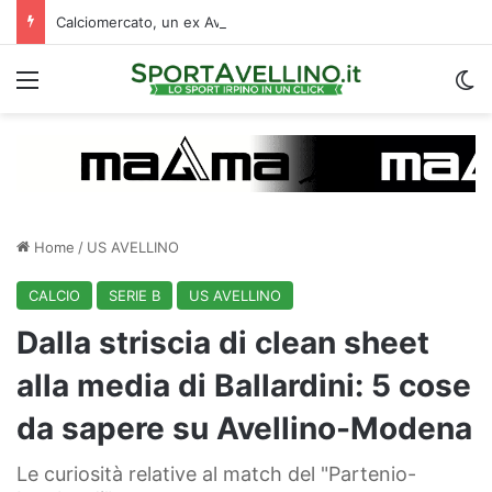
Calciomercato, un ex Avellino si accasa al Catania: i dettagli
Menu
C
Home
/
US AVELLINO
CALCIO
SERIE B
US AVELLINO
Dalla striscia di clean sheet
alla media di Ballardini: 5 cose
da sapere su Avellino-Modena
Le curiosità relative al match del "Partenio-