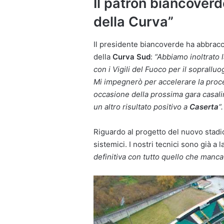
Il patron biancoverd
della Curva”
Il presidente biancoverde ha abbracc
della
Curva
Sud
:
“Abbiamo inoltrato l
con i Vigili del Fuoco per il sopralluo
Mi impegnerò per accelerare la proce
occasione della prossima gara casal
un altro risultato positivo a
Caserta
“.
Riguardo al progetto del nuovo stadio:
sistemici. I nostri tecnici sono già a 
definitiva con tutto quello che manca