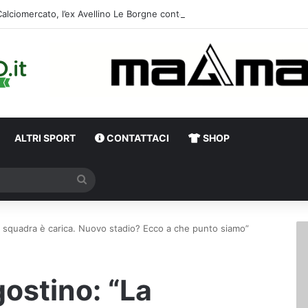
Calciomercato, l’ex Av
ALTRI SPORT
CONTATTACI
SHOP
Cerca
La squadra è carica. Nuovo stadio? Ecco a che punto siamo”
gostino: “La