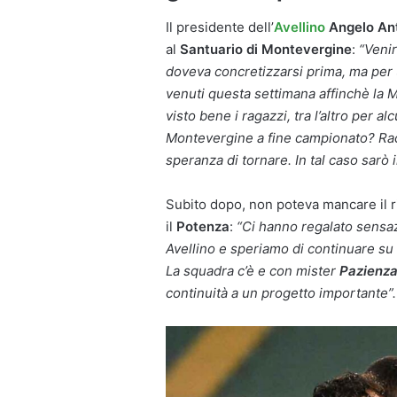
Il presidente dell’
Avellino
Angelo Ant
al
Santuario di Montevergine
:
“Veni
doveva concretizzarsi prima, ma per 
venuti questa settimana affinchè la 
visto bene i ragazzi, tra l’altro per al
Montevergine a fine campionato? Rac
speranza di tornare. In tal caso sarò il
Subito dopo, non poteva mancare il r
il
Potenza
:
“Ci hanno regalato sensazi
Avellino e speriamo di continuare su
La squadra c’è e con mister
Pazienz
continuità a un progetto importante”.