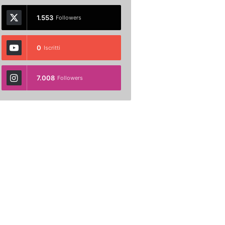
1.553
Followers
0
Iscritti
7.008
Followers