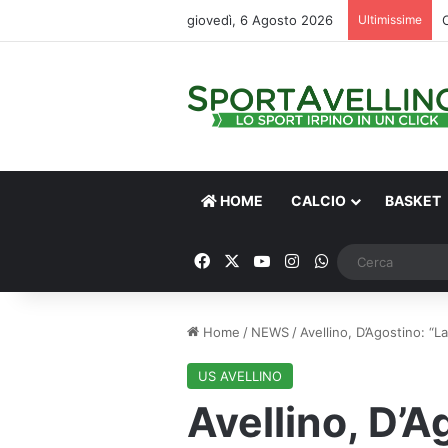
giovedì, 6 Agosto 2026
Ultimissime
HOME
CALCIO
BASKET
Facebook
X
You Tube
Instagram
WhatsApp
Home
/
NEWS
/
Avellino, D’Agostino: “
US AVELLINO
Avellino, D’A