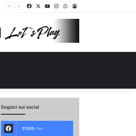
Facebook
X
You Tube
Instagram
WhatsApp
Accedi
ellino Le Borgne conteso da due club cadetti: la situazione
Seguici sui social
21.015
Fans