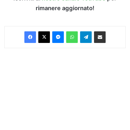
rimanere aggiornato!
Facebook
X
Messenger
WhatsApp
Telegram
Condividi via Email