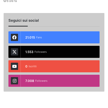
6 ore fa
Seguici sui social
21.015
Fans
1.553
Followers
0
Iscritti
7.008
Followers