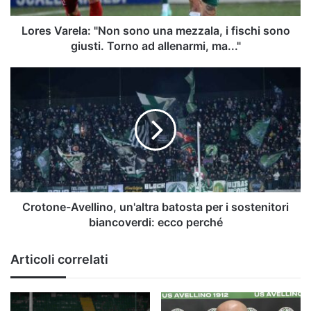
sono
giusti.
Lores Varela: "Non sono una mezzala, i fischi sono
Torno
giusti. Torno ad allenarmi, ma..."
ad
allenarmi,
Crotone-
ma..."
Avellino,
un'altra
batosta
per
i
sostenitori
biancoverdi:
ecco
perché
Crotone-Avellino, un'altra batosta per i sostenitori
biancoverdi: ecco perché
Articoli correlati