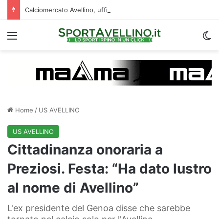
Calciomercato Avellino, ufficiale la cessione di Cancellieri allo Spezia: i dettagli
Menu
C
Home
/
US AVELLINO
US AVELLINO
Cittadinanza onoraria a
Preziosi. Festa: “Ha dato lustro
al nome di Avellino”
L'ex presidente del Genoa disse che sarebbe