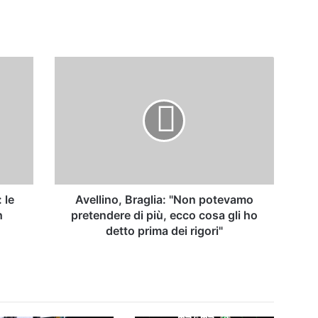
Avellino,
Braglia:
"Non
potevamo
pretendere
di
più,
ecco
cosa
gli
 le
Avellino, Braglia: "Non potevamo
ho
h
pretendere di più, ecco cosa gli ho
detto
detto prima dei rigori"
prima
dei
rigori"