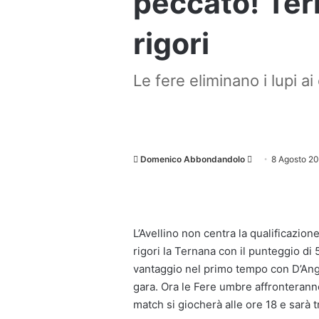
peccato! Ter
rigori
Le fere eliminano i lupi ai 
Invia
Domenico Abbondandolo
8 Agosto 2
un'email
L’Avellino non centra la qualificazion
rigori la Ternana con il punteggio di
vantaggio nel primo tempo con D’Angel
gara. Ora le Fere umbre affronteranno 
match si giocherà alle ore 18 e sarà t