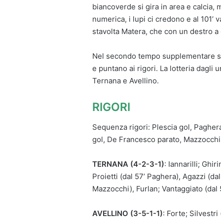
biancoverde si gira in area e calcia, m
numerica, i lupi ci credono e al 101’ 
stavolta Matera, che con un destro a 
Nel secondo tempo supplementare su
e puntano ai rigori. La lotteria dagli 
Ternana e Avellino.
RIGORI
Sequenza rigori: Plescia gol, Paghera 
gol, De Francesco parato, Mazzocchi 
TERNANA (4-2-3-1)
: Iannarilli; Ghi
Proietti (dal 57’ Paghera), Agazzi (dal 
Mazzocchi), Furlan; Vantaggiato (dal 5
AVELLINO (3-5-1-1)
: Forte; Silvestr