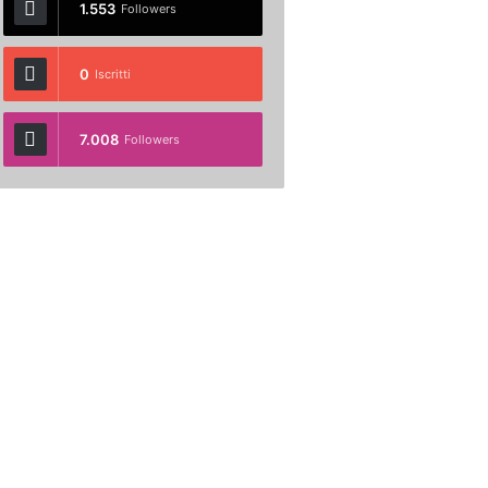
1.553
Followers
0
Iscritti
7.008
Followers