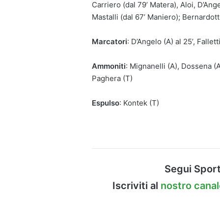
Carriero (dal 79’ Matera), Aloi, D’Ang
Mastalli (dal 67’ Maniero); Bernardotto
Marcatori
: D’Angelo (A) al 25’, Falletti
Ammoniti
: Mignanelli (A), Dossena (A)
Paghera (T)
Espulso
: Kontek (T)
Segui Sport
Iscriviti al
nostro cana