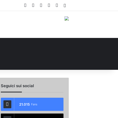
Facebook
X
You Tube
Instagram
WhatsApp
Accedi
Seguici sui social
21.015
Fans