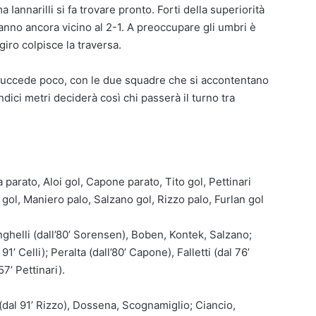
a Iannarilli si fa trovare pronto. Forti della superiorità
vanno ancora vicino al 2-1. A preoccupare gli umbri è
giro colpisce la traversa.
ccede poco, con le due squadre che si accontentano
undici metri deciderà così chi passerà il turno tra
parato, Aloi gol, Capone parato, Tito gol, Pettinari
gol, Maniero palo, Salzano gol, Rizzo palo, Furlan gol
ringhelli (dall’80’ Sorensen), Boben, Kontek, Salzano;
91’ Celli); Peralta (dall’80’ Capone), Falletti (dal 76’
7’ Pettinari).
i (dal 91’ Rizzo), Dossena, Scognamiglio; Ciancio,