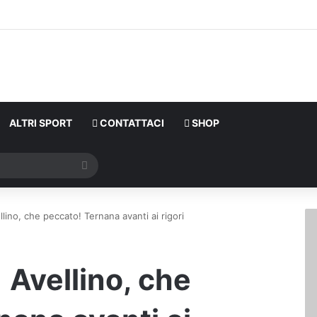
ALTRI SPORT
CONTATTACI
SHOP
Cerca
ellino, che peccato! Ternana avanti ai rigori
| Avellino, che