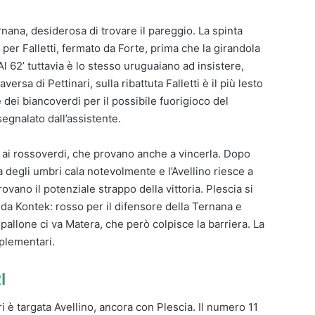
rnana, desiderosa di trovare il pareggio. La spinta
er Falletti, fermato da Forte, prima che la girandola
Al 62’ tuttavia è lo stesso uruguaiano ad insistere,
versa di Pettinari, sulla ribattuta Falletti è il più lesto
ste dei biancoverdi per il possibile fuorigioco del
segnalato dall’assistente.
o ai rossoverdi, che provano anche a vincerla. Dopo
rica degli umbri cala notevolmente e l’Avellino riesce a
trovano il potenziale strappo della vittoria. Plescia si
o da Kontek: rosso per il difensore della Ternana e
l pallone ci va Matera, che però colpisce la barriera. La
pplementari.
I
 è targata Avellino, ancora con Plescia. Il numero 11