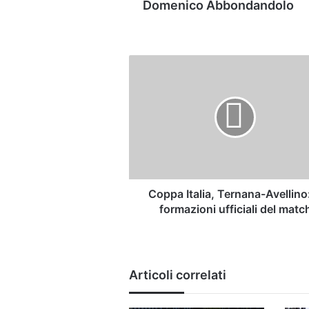
Domenico Abbondandolo
Coppa
Italia,
Ternana-
Avellino:
le
formazioni
ufficiali
del
match
Coppa Italia, Ternana-Avellino:
formazioni ufficiali del matc
Articoli correlati