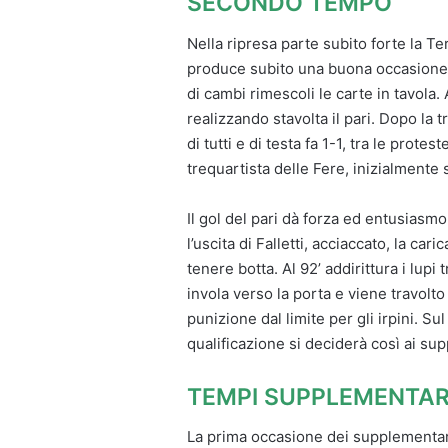
SECONDO TEMPO
Nella ripresa parte subito forte la Te
produce subito una buona occasione p
di cambi rimescoli le carte in tavola. 
realizzando stavolta il pari. Dopo la tra
di tutti e di testa fa 1-1, tra le prote
trequartista delle Fere, inizialmente 
Il gol del pari dà forza ed entusiasm
l’uscita di Falletti, acciaccato, la ca
tenere botta. Al 92’ addirittura i lupi 
invola verso la porta e viene travolt
punizione dal limite per gli irpini. Su
qualificazione si deciderà così ai su
TEMPI SUPPLEMENTAR
La prima occasione dei supplementari