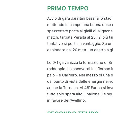
PRIMO TEMPO
Avvio di gara dai ritmi bassi allo stad
mettendo in campo una buona dose di 
spezzettato porta ai gialli di Mignan
match, targata Peralta al 23’. 2’ più 
tentativo si porta in vantaggio. Su u
esplodere dai 20 metri un destro a gir
Lo 0-1 galvanizza la formazione di Bra
raddoppio. I biancoverdi lo sfiorano in
palo – e Carriero. Nel mezzo di una b
dal punto di vista delle energie nerv
anche la Ternana. Al 48’ Furlan si invo
tutto solo spara alto il pallone. Le s
in favore dell’Avellino.