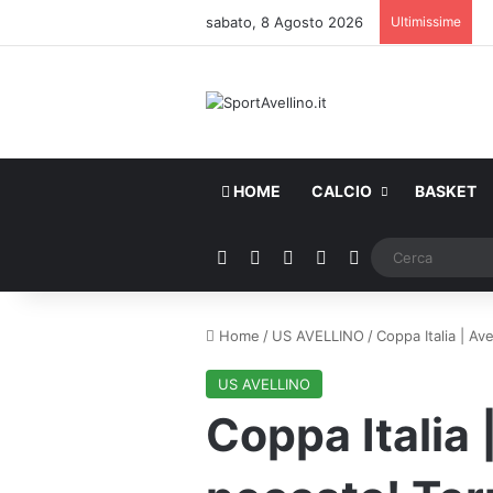
sabato, 8 Agosto 2026
Ultimissime
HOME
CALCIO
BASKET
Facebook
X
You Tube
Instagram
WhatsApp
Home
/
US AVELLINO
/
Coppa Italia | Av
US AVELLINO
Coppa Italia 