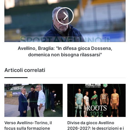
"In
difesa
gioca
Dossena,
domenica
non
bisogna
rilassarsi"
Avellino, Braglia: "In difesa gioca Dossena,
domenica non bisogna rilassarsi"
Articoli correlati
Verso Avellino-Torino, il
Divise da gioco Avellino
focus sulla formazione
2026-2027: le descrizioni e i