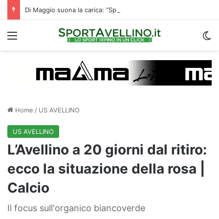
Di Maggio suona la carica: “Speriamo di fare un grande campionato. I tifosi? Sono un fattore”
Menu
C
Home
/
US AVELLINO
US AVELLINO
L’Avellino a 20 giorni dal ritiro:
ecco la situazione della rosa |
Calcio
Il focus sull'organico biancoverde