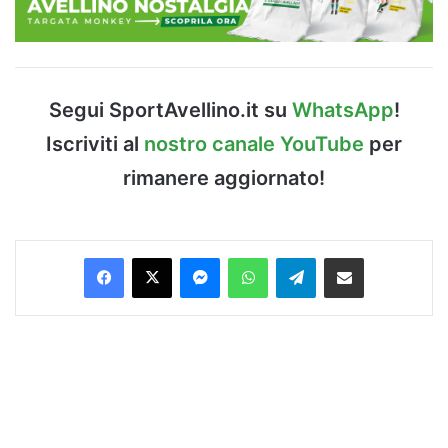
Segui SportAvellino.it su
WhatsApp
!
Iscriviti al
nostro canale YouTube
per
rimanere aggiornato!
Facebook
X
Messenger
WhatsApp
Telegram
Condividi via Email