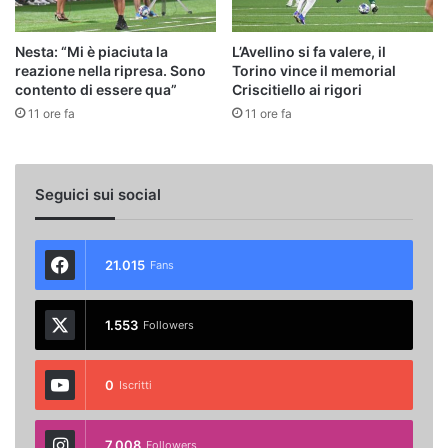
Nesta: “Mi è piaciuta la
L’Avellino si fa valere, il
reazione nella ripresa. Sono
Torino vince il memorial
contento di essere qua”
Criscitiello ai rigori
11 ore fa
11 ore fa
Seguici sui social
21.015
Fans
1.553
Followers
0
Iscritti
7.008
Followers