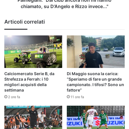
e
chiamato, su D'Angelo e Rizzo invece..."
Rizzo
invece..."
Articoli correlati
Calciomercato Serie B, da
Di Maggio suona la carica:
Strefezza a Ferrah: i 10
“Speriamo di fare un grande
migliori acquisti della
campionato. I tifosi? Sono un
settimana
fattore”
2 ore fa
11 ore fa